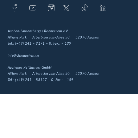
Aachen-Laurensberger Rennverein e.V.
Allianz Park
Albert-Servais-Allee 50
52070 Aachen
Tel.:
(+49) 241 – 9171 – 0
, Fax.:
– 199
info@chioaachen.de
Aachener Reitturnier GmbH
Allianz Park
Albert-Servais-Allee 50
52070 Aachen
Tel.:
(+49) 241 – 88927 – 0
, Fax.:
– 159