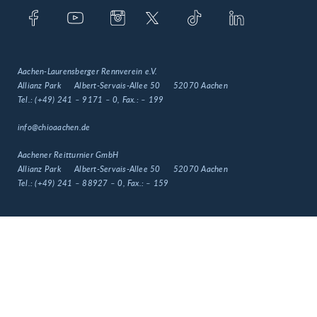
Aachen-Laurensberger Rennverein e.V.
Allianz Park
Albert-Servais-Allee 50
52070 Aachen
Tel.:
(+49) 241 – 9171 – 0
, Fax.:
– 199
info@chioaachen.de
Aachener Reitturnier GmbH
Allianz Park
Albert-Servais-Allee 50
52070 Aachen
Tel.:
(+49) 241 – 88927 – 0
, Fax.:
– 159