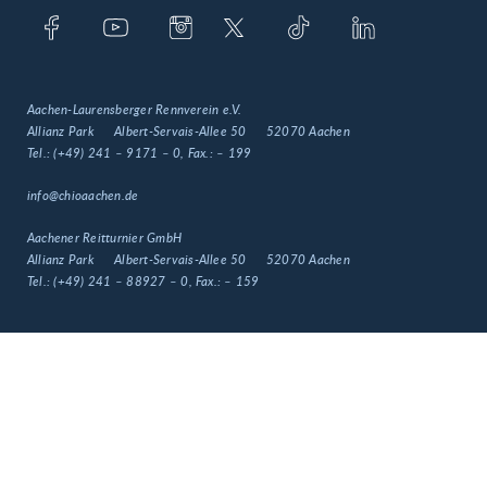
Aachen-Laurensberger Rennverein e.V.
Allianz Park
Albert-Servais-Allee 50
52070 Aachen
Tel.:
(+49) 241 – 9171 – 0
, Fax.:
– 199
info@chioaachen.de
Aachener Reitturnier GmbH
Allianz Park
Albert-Servais-Allee 50
52070 Aachen
Tel.:
(+49) 241 – 88927 – 0
, Fax.:
– 159