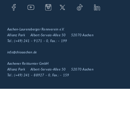
Aachen-Laurensberger Rennverein e.V.
Allianz Park
Albert-Servais-Allee 50
52070 Aachen
Tel.:
(+49) 241 – 9171 – 0
, Fax.:
– 199
info@chioaachen.de
Aachener Reitturnier GmbH
Allianz Park
Albert-Servais-Allee 50
52070 Aachen
Tel.:
(+49) 241 – 88927 – 0
, Fax.:
– 159