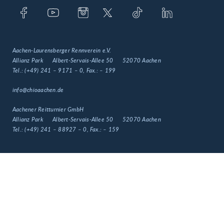
Aachen-Laurensberger Rennverein e.V.
Allianz Park
Albert-Servais-Allee 50
52070 Aachen
Tel.:
(+49) 241 – 9171 – 0
, Fax.:
– 199
info@chioaachen.de
Aachener Reitturnier GmbH
Allianz Park
Albert-Servais-Allee 50
52070 Aachen
Tel.:
(+49) 241 – 88927 – 0
, Fax.:
– 159