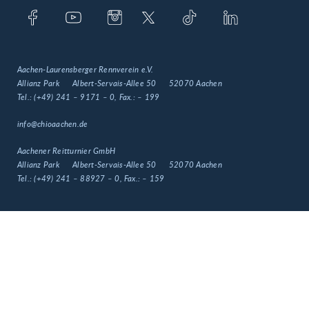
Aachen-Laurensberger Rennverein e.V.
Allianz Park
Albert-Servais-Allee 50
52070 Aachen
Tel.:
(+49) 241 – 9171 – 0
, Fax.:
– 199
info@chioaachen.de
Aachener Reitturnier GmbH
Allianz Park
Albert-Servais-Allee 50
52070 Aachen
Tel.:
(+49) 241 – 88927 – 0
, Fax.:
– 159