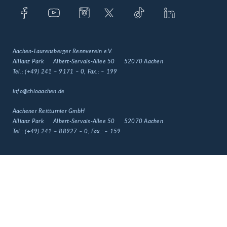
Aachen-Laurensberger Rennverein e.V.
Allianz Park
Albert-Servais-Allee 50
52070 Aachen
Tel.:
(+49) 241 – 9171 – 0
, Fax.:
– 199
info@chioaachen.de
Aachener Reitturnier GmbH
Allianz Park
Albert-Servais-Allee 50
52070 Aachen
Tel.:
(+49) 241 – 88927 – 0
, Fax.:
– 159