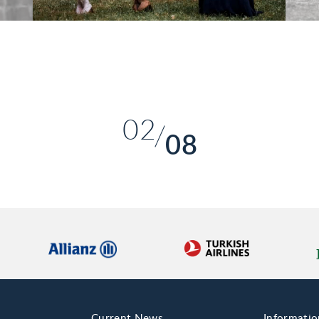
01
02
08
03
04
05
06
07
08
Current News
Informatio