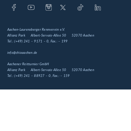
Aachen-Laurensberger Rennverein e.V.
Allianz Park
Albert-Servais-Allee 50
52070 Aachen
Tel.:
(+49) 241 – 9171 – 0
, Fax.:
– 199
info@chioaachen.de
Aachener Reitturnier GmbH
Allianz Park
Albert-Servais-Allee 50
52070 Aachen
Tel.:
(+49) 241 – 88927 – 0
, Fax.:
– 159