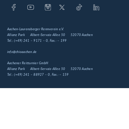
Aachen-Laurensberger Rennverein e.V.
Allianz Park
Albert-Servais-Allee 50
52070 Aachen
Tel.:
(+49) 241 – 9171 – 0
, Fax.:
– 199
info@chioaachen.de
Aachener Reitturnier GmbH
Allianz Park
Albert-Servais-Allee 50
52070 Aachen
Tel.:
(+49) 241 – 88927 – 0
, Fax.:
– 159