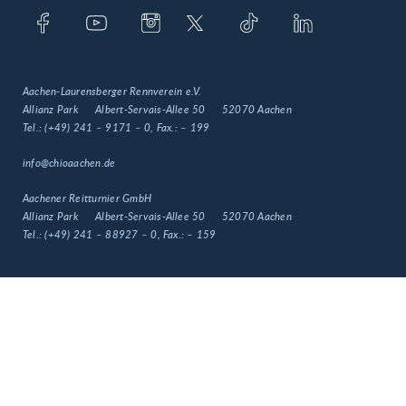
Aachen-Laurensberger Rennverein e.V.
Allianz Park
Albert-Servais-Allee 50
52070 Aachen
Tel.:
(+49) 241 – 9171 – 0
, Fax.:
– 199
info@chioaachen.de
Aachener Reitturnier GmbH
Allianz Park
Albert-Servais-Allee 50
52070 Aachen
Tel.:
(+49) 241 – 88927 – 0
, Fax.:
– 159