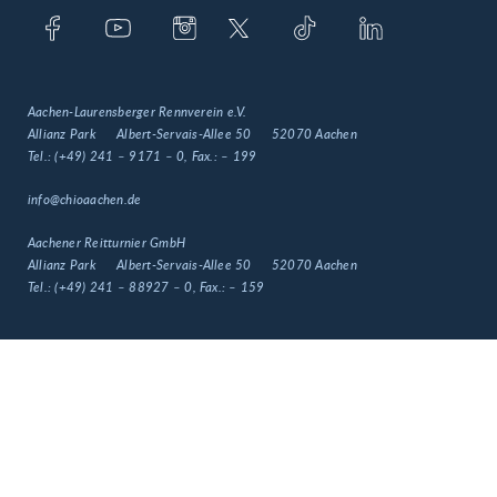
Aachen-Laurensberger Rennverein e.V.
Allianz Park
Albert-Servais-Allee 50
52070 Aachen
Tel.:
(+49) 241 – 9171 – 0
, Fax.:
– 199
info@chioaachen.de
Aachener Reitturnier GmbH
Allianz Park
Albert-Servais-Allee 50
52070 Aachen
Tel.:
(+49) 241 – 88927 – 0
, Fax.:
– 159