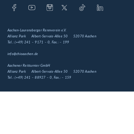
Aachen-Laurensberger Rennverein e.V.
Allianz Park
Albert-Servais-Allee 50
52070 Aachen
Tel.:
(+49) 241 – 9171 – 0
, Fax.:
– 199
info@chioaachen.de
Aachener Reitturnier GmbH
Allianz Park
Albert-Servais-Allee 50
52070 Aachen
Tel.:
(+49) 241 – 88927 – 0
, Fax.:
– 159