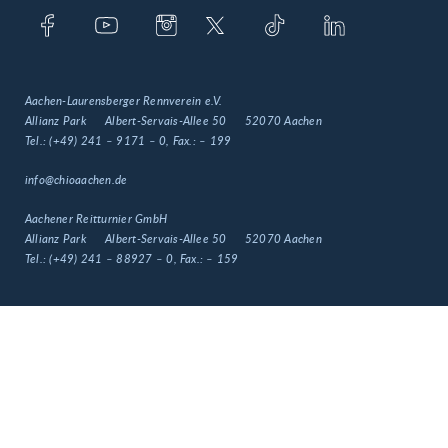
Aachen-Laurensberger Rennverein e.V.
Allianz Park
Albert-Servais-Allee 50
52070 Aachen
Tel.:
(+49) 241 – 9171 – 0
, Fax.:
– 199
info@chioaachen.de
Aachener Reitturnier GmbH
Allianz Park
Albert-Servais-Allee 50
52070 Aachen
Tel.:
(+49) 241 – 88927 – 0
, Fax.:
– 159