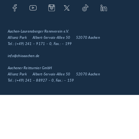
Aachen-Laurensberger Rennverein e.V.
Allianz Park
Albert-Servais-Allee 50
52070 Aachen
Tel.:
(+49) 241 – 9171 – 0
, Fax.:
– 199
info@chioaachen.de
Aachener Reitturnier GmbH
Allianz Park
Albert-Servais-Allee 50
52070 Aachen
Tel.:
(+49) 241 – 88927 – 0
, Fax.:
– 159