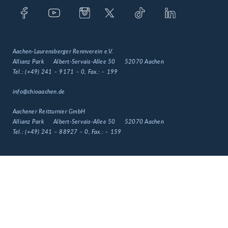
Aachen-Laurensberger Rennverein e.V.
Allianz Park
Albert-Servais-Allee 50
52070 Aachen
Tel.:
(+49) 241 – 9171 – 0
, Fax.:
– 199
info@chioaachen.de
Aachener Reitturnier GmbH
Allianz Park
Albert-Servais-Allee 50
52070 Aachen
Tel.:
(+49) 241 – 88927 – 0
, Fax.:
– 159