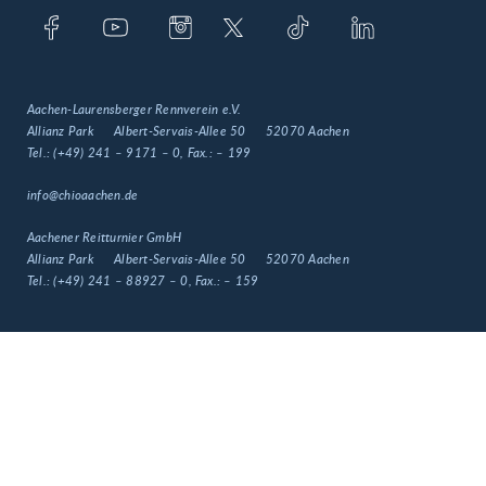
Aachen-Laurensberger Rennverein e.V.
Allianz Park
Albert-Servais-Allee 50
52070 Aachen
Tel.:
(+49) 241 – 9171 – 0
, Fax.:
– 199
info@chioaachen.de
Aachener Reitturnier GmbH
Allianz Park
Albert-Servais-Allee 50
52070 Aachen
Tel.:
(+49) 241 – 88927 – 0
, Fax.:
– 159