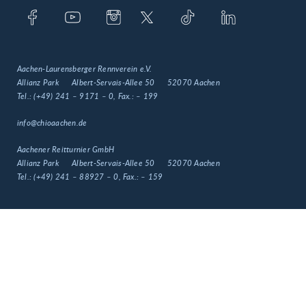
Aachen-Laurensberger Rennverein e.V.
Allianz Park
Albert-Servais-Allee 50
52070 Aachen
Tel.:
(+49) 241 – 9171 – 0
, Fax.:
– 199
info@chioaachen.de
Aachener Reitturnier GmbH
Allianz Park
Albert-Servais-Allee 50
52070 Aachen
Tel.:
(+49) 241 – 88927 – 0
, Fax.:
– 159