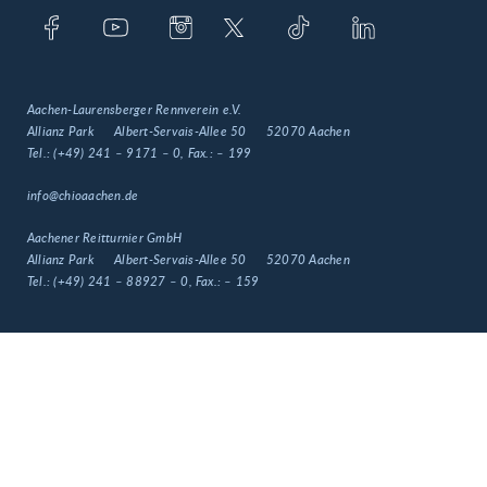
Aachen-Laurensberger Rennverein e.V.
Allianz Park
Albert-Servais-Allee 50
52070 Aachen
Tel.:
(+49) 241 – 9171 – 0
, Fax.:
– 199
info@chioaachen.de
Aachener Reitturnier GmbH
Allianz Park
Albert-Servais-Allee 50
52070 Aachen
Tel.:
(+49) 241 – 88927 – 0
, Fax.:
– 159