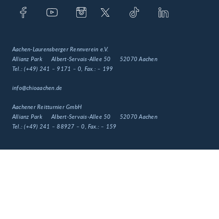
Aachen-Laurensberger Rennverein e.V.
Allianz Park
Albert-Servais-Allee 50
52070 Aachen
Tel.:
(+49) 241 – 9171 – 0
, Fax.:
– 199
info@chioaachen.de
Aachener Reitturnier GmbH
Allianz Park
Albert-Servais-Allee 50
52070 Aachen
Tel.:
(+49) 241 – 88927 – 0
, Fax.:
– 159