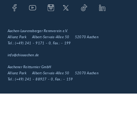
Aachen-Laurensberger Rennverein e.V.
Allianz Park
Albert-Servais-Allee 50
52070 Aachen
Tel.:
(+49) 241 – 9171 – 0
, Fax.:
– 199
info@chioaachen.de
Aachener Reitturnier GmbH
Allianz Park
Albert-Servais-Allee 50
52070 Aachen
Tel.:
(+49) 241 – 88927 – 0
, Fax.:
– 159