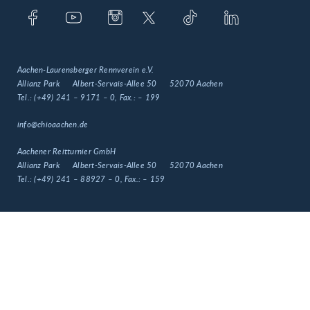
Aachen-Laurensberger Rennverein e.V.
Allianz Park
Albert-Servais-Allee 50
52070 Aachen
Tel.:
(+49) 241 – 9171 – 0
, Fax.:
– 199
info@chioaachen.de
Aachener Reitturnier GmbH
Allianz Park
Albert-Servais-Allee 50
52070 Aachen
Tel.:
(+49) 241 – 88927 – 0
, Fax.:
– 159