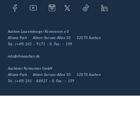
Aachen-Laurensberger Rennverein e.V.
Allianz Park
Albert-Servais-Allee 50
52070 Aachen
Tel.:
(+49) 241 – 9171 – 0
, Fax.:
– 199
info@chioaachen.de
Aachener Reitturnier GmbH
Allianz Park
Albert-Servais-Allee 50
52070 Aachen
Tel.:
(+49) 241 – 88927 – 0
, Fax.:
– 159