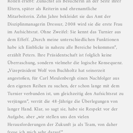
Rollen erlebt: Zunächst als Besucherin an der Seite ihrer
Eltern, später als Reiterin und ehrenamtliche
Mitarbeiterin. Zehn Jahre bekleidet sie das Amt der
Disziplinmanagerin Dressur, 2008 wird sie die erste Frau
im Aufsichtsrat. Ohne Zweifel: Sie kennt das Turnier aus
dem Effeff. „Durch meine unterschiedlichen Funktionen
habe ich Einblicke in nahezu alle Bereiche bekommen“,
erzählt Peters. Ihre Präsidentschaft ist folglich keine
Überraschung, sondern vielmehr die logische Konsequenz.
„Vizepräsident Wolf von Buchholtz hat seinerzeit
angestoßen, für Carl Meulenbergh einen Nachfolger aus
den eigenen Reihen zu suchen, der schon lange mit dem
Turnier verbunden ist, um gleichzeitig den Aufsichtsrat zu
verjüngen“, verrät die 48-Jährige die Überlegungen von
langer Hand. Klar, so sagt sie, habe sie Respekt vor der
Aufgabe, aber „wir stellen uns den vielen
Herausforderungen der Zukunft ja als Team, von daher
freue ich mich sehr darauf.“