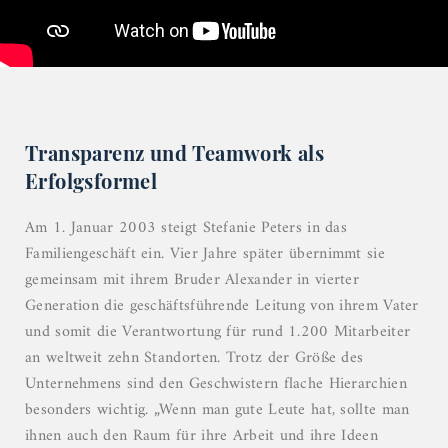
Transparenz und Teamwork als
Erfolgsformel
Am 1. Januar 2003 steigt Stefanie Peters in das
Familiengeschäft ein. Vier Jahre später übernimmt sie
gemeinsam mit ihrem Bruder Alexander in vierter
Generation die geschäftsführende Leitung von ihrem Vater
und somit die Verantwortung für rund 1.200 Mitarbeiter
an weltweit zehn Standorten. Trotz der Größe des
Unternehmens sind den Geschwistern flache Hierarchien
besonders wichtig. „Wenn man gute Leute hat, sollte man
ihnen auch den Raum für ihre Arbeit und ihre Ideen