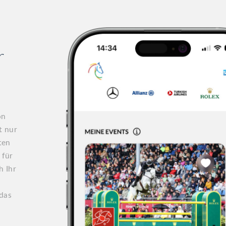
r
on
t nur
ten
 für
h Ihr
 das