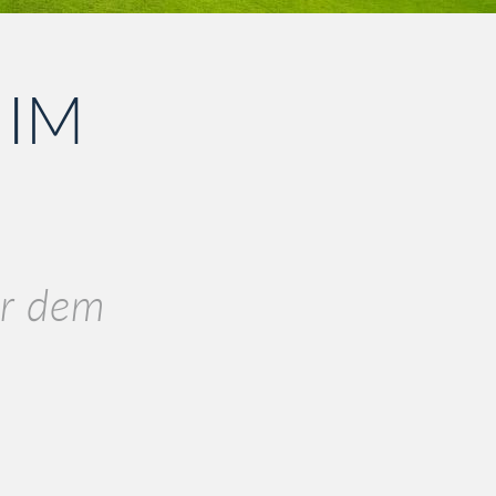
 IM
or dem