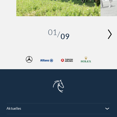
01
09
02
03
04
05
06
07
08
09
Aktuelles