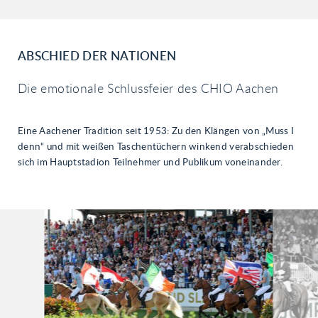
03
04
05
ABSCHIED DER NATIONEN
06
Die emotionale Schlussfeier des CHIO Aachen
07
08
Eine Aachener Tradition seit 1953: Zu den Klängen von „Muss I
09
denn“ und mit weißen Taschentüchern winkend verabschieden
sich im Hauptstadion Teilnehmer und Publikum voneinander.