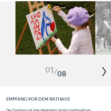
01
08
02
03
04
05
EMPFANG VOR DEM RATHAUS
06
Der Empfang auf dem Marktplatz findet traditionell am