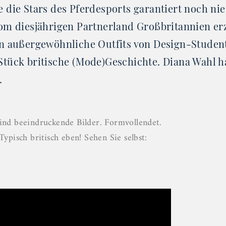
e die Stars des Pferdesports garantiert noch ni
vom diesjährigen Partnerland Großbritannien er
in außergewöhnliche Outfits von Design-Studen
Stück britische (Mode)Geschichte. Diana Wahl h
.
ind beeindruckende Bilder. Formvollendet.
Typisch britisch eben! Sehen Sie selbst: