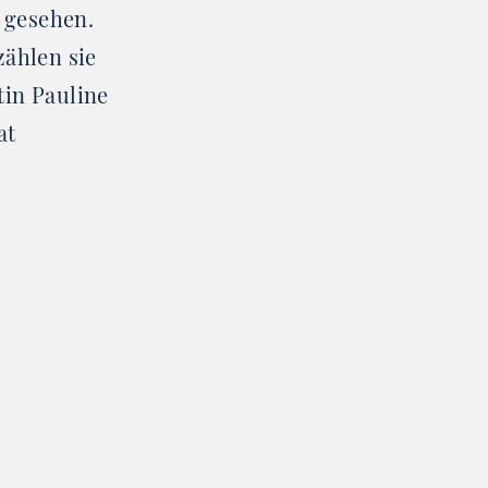
e gesehen.
zählen sie
tin Pauline
at