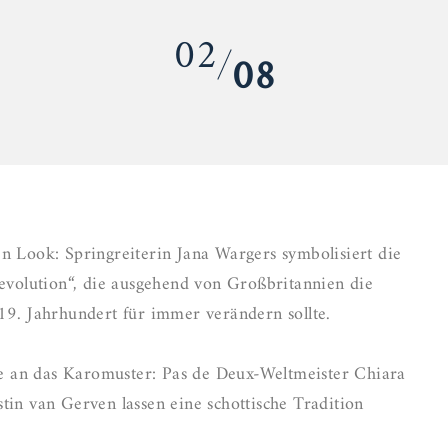
01
02
08
03
04
05
06
07
n Look: Springreiterin Jana Wargers symbolisiert die
08
Revolution“, die ausgehend von Großbritannien die
19. Jahrhundert für immer verändern sollte.
an das Karomuster: Pas de Deux-Weltmeister Chiara
tin van Gerven lassen eine schottische Tradition