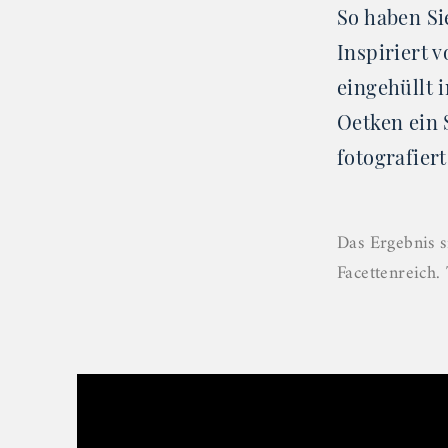
So haben Si
Inspiriert 
eingehüllt 
Oetken ein 
fotografiert
Das Ergebnis s
Facettenreich. 