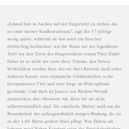
03
04
05
„Einmal hier in Aachen auf der Siegertafel zu stehen, das
06
ist einer meiner Kindheitsträume“, sagt die 37-Jährige
07
wenig später, während sie fast noch ein bisschen
08
ehrfürchtig beobachtet, wie ihr Name auf der legendären
09
Tafel vor den Toren des Hauptstadions seinen Platz ﬁndet.
10
Dabei ist es nicht der erste ihrer Träume, den Dalera
11
Wirklichkeit werden lässt, hat sie ihrer Reiterin doch unter
anderem bereits zwei olympische Goldmedaillen, sechs
Europameister-Titel und zwei Siege im Weltcupﬁnale
geschenkt. Und doch ist Jessica von Bredow-Werndl
anzumerken, dass Momente wie diese für sie nicht
selbstverständlich sind. Die zweifache Mutter weiß um die
Besonderheit der außergewöhnlich innigen Bindung, die sie
zu der 1,80 Meter großen Stute pﬂegt. Was Dalera am