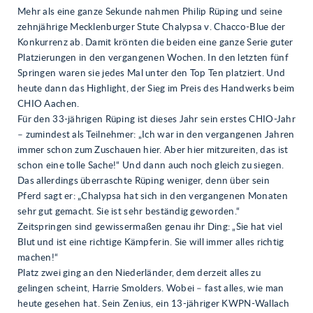
Mehr als eine ganze Sekunde nahmen Philip Rüping und seine
zehnjährige Mecklenburger Stute Chalypsa v. Chacco-Blue der
Konkurrenz ab. Damit krönten die beiden eine ganze Serie guter
Platzierungen in den vergangenen Wochen. In den letzten fünf
Springen waren sie jedes Mal unter den Top Ten platziert. Und
heute dann das Highlight, der Sieg im Preis des Handwerks beim
CHIO Aachen.
Für den 33-jährigen Rüping ist dieses Jahr sein erstes CHIO-Jahr
– zumindest als Teilnehmer: „Ich war in den vergangenen Jahren
immer schon zum Zuschauen hier. Aber hier mitzureiten, das ist
schon eine tolle Sache!“ Und dann auch noch gleich zu siegen.
Das allerdings überraschte Rüping weniger, denn über sein
Pferd sagt er: „Chalypsa hat sich in den vergangenen Monaten
sehr gut gemacht. Sie ist sehr beständig geworden.“
Zeitspringen sind gewissermaßen genau ihr Ding: „Sie hat viel
Blut und ist eine richtige Kämpferin. Sie will immer alles richtig
machen!“
Platz zwei ging an den Niederländer, dem derzeit alles zu
gelingen scheint, Harrie Smolders. Wobei – fast alles, wie man
heute gesehen hat. Sein Zenius, ein 13-jähriger KWPN-Wallach