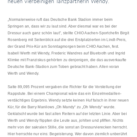
neuen vierbeinigen Tanzpartnerin Wendy.
„Normalerweise ruft das Deutsche Bank Stadion immer beim
Springen an, dass wir zu laut sind. Aber diesmal war es bei der
Dressur auch ganz schön laut”, stellte CHIO Aachen-Sportchefin Birgit
Rosenberg mit Seitenblick auf die drei Erstplatzierten im Lindt-Preis,
der Grand Prix-Kür am Sonntagmorgen beim CHIO Aachen, fest.
Isabell Werth mit Wendy, Frederic Wandres auf Bluetooth und Ingrid
Klimke mit Franziskus gehörten zu denjenigen, die das ausverkaufte
Deutsche Bank-Stadion zum Toben gebracht haben. Allen voran
Werth und Wendy.
Satte 89,095 Prozent vergaben die Richter für die Vorstellung der
Rappstute. Bei einem Championat wäre das ein Einzelmedaillen-
verdächtiges Ergebnis. Wendy setzte keinen Huf falsch in ihrer neuen
Kür, für die Barry Manilows „Oh Mandy“ zu „Oh Wendy“ wurde.
Geklatscht wurde bei fast allen Reitern auf der letzten Linie. Aber bei
Werth und Wendy flippten die Leute aus, johlten und pfiffen. Nichts
mehr von der sakralen Stille, die sonst an Dressurvierecken herrscht.
Hier herrschte nur eins: Begeisterung. Wer davon ziemlich unberührt