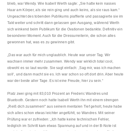
blieb, war Wendy. Wie Isabell Werth sagte: „Sie hatte kein nasses
Haar am Körper, als sie rein ging und auch keins, als sie raus kam.“
Ungeachtet des tobenden Publikums piaffierte und passagierte sie im
Takt weiter und schritt dann gelassen gen Ausgang, während Werth
sich winkend beim Publikum für die Ovationen bedankte. Definitiv ein
besonderer Moment. Auch für die Dressurreiterin, die schon alles
gewonnen hat, was es zu gewinnen gibt.
„Das war auch für mich unglaublich. Heute war unser Tag. Wir
wachsen immer mehr zusammen. Wendy war wirklich total cool,
obwohl es so laut wurde. Sie sagt einfach: ,Sag mir, was ich machen
soll‘, und dann macht sie es. Ich war schon so oft dort drin. Aber heute
war der beste aller Tage. Es ist eine Freude, hier zu sein.“
Platz zwei ging mit 83,010 Prozent an Frederic Wandres und
Bluetooth. Gestern noch hatte Isabell Werth ihn mit einem strengen
„Reiß dich zusammen!“ aus seinem mentalen Tief geholt, heute habe
sich alles schon etwas leichter angefühlt, so Wandres. Mit seiner
Prüfung war er zufrieden: „Ich hatte keine technischen Fehler,
lediglich im Schritt kam etwas Spannung auf und in der B-Note ist