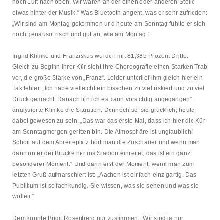
noch Luft nach oben. Wir waren an der einen oder anderen Stelle
etwas hinter der Musik.“ Was Bluetooth angeht, was er sehr zufrieden:
„Wir sind am Montag gekommen und heute am Sonntag fühlte er sich
noch genauso frisch und gut an, wie am Montag.“
Ingrid Klimke und Franziskus wurden mit 81,385 Prozent Dritte.
Gleich zu Beginn ihrer Kür sieht ihre Choreografie einen Starken Trab
vor, die große Stärke von „Franz“. Leider unterlief ihm gleich hier ein
Taktfehler. „Ich habe vielleicht ein bisschen zu viel riskiert und zu viel
Druck gemacht. Danach bin ich es dann vorsichtig angegangen“,
analysierte Klimke die Situation. Dennoch sei sie glücklich, heute
dabei gewesen zu sein. „Das war das erste Mal, dass ich hier die Kür
am Sonntagmorgen geritten bin. Die Atmosphäre ist unglaublich!
Schon auf dem Abreiteplatz hört man die Zuschauer und wenn man
dann unter der Brücke her ins Stadion einreitet, das ist ein ganz
besonderer Moment.“ Und dann erst der Moment, wenn man zum
letzten Gruß aufmarschiert ist: „Aachen ist einfach einzigartig. Das
Publikum ist so fachkundig. Sie wissen, was sie sehen und was sie
wollen.“
Dem konnte Birgit Rosenberg nur zustimmen: „Wir sind ja nur