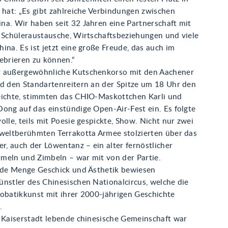
 hat: „Es gibt zahlreiche Verbindungen zwischen
na. Wir haben seit 32 Jahren eine Partnerschaft mit
t Schüleraustausche, Wirtschaftsbeziehungen und viele
ina. Es ist jetzt eine große Freude, das auch im
ebrieren zu können.“
r außergewöhnliche Kutschenkorso mit den Aachener
nd den Standartenreitern an der Spitze um 18 Uhr den
eichte, stimmten das CHIO-Maskottchen Karli und
ong auf das einstündige Open-Air-Fest ein. Es folgte
olle, teils mit Poesie gespickte, Show. Nicht nur zwei
 weltberühmten Terrakotta Armee stolzierten über das
er, auch der Löwentanz – ein alter fernöstlicher
meln und Zimbeln – war mit von der Partie.
jede Menge Geschick und Ästhetik bewiesen
ünstler des Chinesischen Nationalcircus, welche die
robatikkunst mit ihrer 2000-jährigen Geschichte
.
r Kaiserstadt lebende chinesische Gemeinschaft war