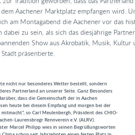
st zur Tradition geworden, dass das Partnerlan
 dem Aachener Marktplatz empfangen wird. U
uch am Montagabend die Aachener vor das his
 dabei zu sein, als sich das diesjährige Partne
spannenden Show aus Akrobatik, Musik, Kultur 
Stadt präsentierte.
te nicht nur besonderes Wetter bestellt, sondern
deres Partnerland an unserer Seite. Ganz Besonders
darüber, dass die Gemeinschaft der in Aachen
sen heute bei diesem Empfang und morgen bei der
r mitmacht“, so Carl Meulenbergh, Präsident des CHIO-
Aachen-Laurensbregr Rennverein e.V. (ALRV).
ter Marcel Philipp wies in seinen Begrüßungsworten
s China schon seit Jahrzehnten einen festen Platz in