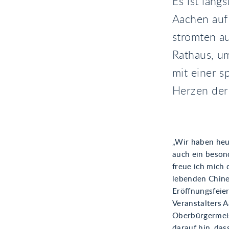
Es ist läng
Aachen auf
strömten a
Rathaus, um
mit einer 
Herzen der 
„Wir haben heu
auch ein beson
freue ich mich 
lebenden Chine
Eröffnungsfeie
Veranstalters 
Oberbürgermeis
darauf hin, das