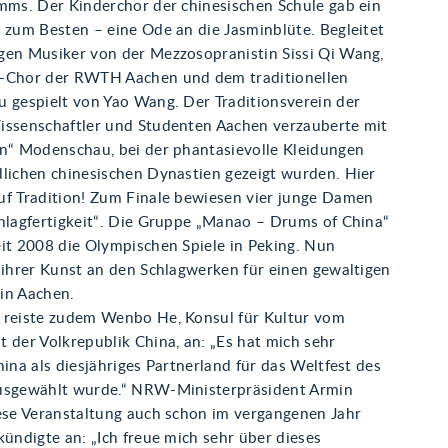
amms. Der Kinderchor der chinesischen Schule gab ein
 zum Besten – eine Ode an die Jasminblüte. Begleitet
gen Musiker von der Mezzosopranistin Sissi Qi Wang,
-Chor der RWTH Aachen und dem traditionellen
u gespielt von Yao Wang. Der Traditionsverein der
issenschaftler und Studenten Aachen verzauberte mit
en“ Modenschau, bei der phantasievolle Kleidungen
dlichen chinesischen Dynastien gezeigt wurden. Hier
uf Tradition! Zum Finale bewiesen vier junge Damen
chlagfertigkeit“. Die Gruppe „Manao – Drums of China“
eit 2008 die Olympischen Spiele in Peking. Nun
 ihrer Kunst an den Schlagwerken für einen gewaltigen
in Aachen.
 reiste zudem Wenbo He, Konsul für Kultur vom
 der Volkrepublik China, an: „Es hat mich sehr
hina als diesjähriges Partnerland für das Weltfest des
usgewählt wurde.“ NRW-Ministerpräsident Armin
iese Veranstaltung auch schon im vergangenen Jahr
kündigte an: „Ich freue mich sehr über dieses