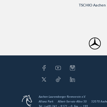
TSCHIO Aachen 2
Aachen-Laurensberger Rennverein e.V.
Allianz Park
Albert-Servais-Allee 50
52070 Aach
Tel.:
(+49) 241 – 9171 – 0
, Fax.:
– 199