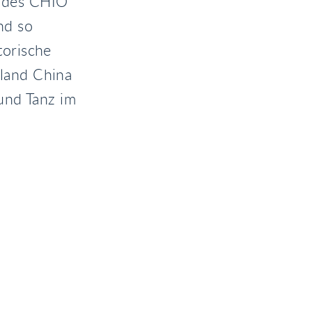
d des CHIO
nd so
torische
rland China
und Tanz im