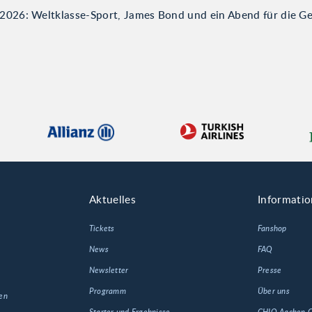
026: Weltklasse-Sport, James Bond und ein Abend für die G
Aktuelles
Informati
Tickets
Fanshop
News
FAQ
Newsletter
Presse
Programm
Über uns
en