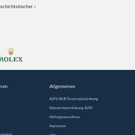
eschichtsbücher
onen
Allgemeines
ALRV-AGB/Turnierplatzordnung
Datenschutzerklärung ALRV
Haftungsausschluss
Impressum