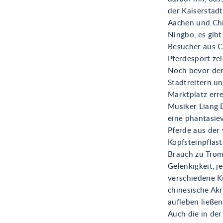
der Kaiserstadt
Aachen und Chi
Ningbo, es gib
Besucher aus Ch
Pferdesport zel
Noch bevor de
Stadtreitern u
Marktplatz err
Musiker Liang D
eine phantasiev
Pferde aus der
Kopfsteinpflast
Brauch zu Trom
Gelenkigkeit, 
verschiedene K
chinesische Ak
aufleben ließen
Auch die in de