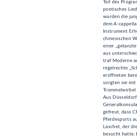
Teil des Progr
poetisches Lied
wurden die jun
dem A-cappella
Instrument Erh
chinesischen W
einer „getanzt
aus unterschie
traf Moderne a
regelrechte „S
eröffneten ber
sorgten sie mit
Trommelwirbel 
Aus Düsseldorf
Generalkonsulat
gefreut, dass C
Pferdesports a
Laschet, der d
besucht hatte, 