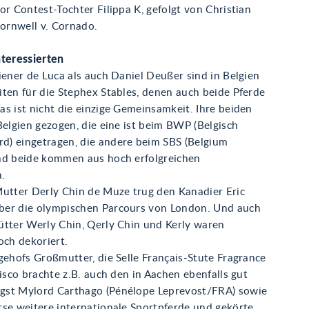
or Contest-Tochter Filippa K, gefolgt von Christian
rnwell v. Cornado.
nteressierten
iener de Luca als auch Daniel Deußer sind in Belgien
ten für die Stephex Stables, denen auch beide Pferde
s ist nicht die einzige Gemeinsamkeit. Ihre beiden
Belgien gezogen, die eine ist beim BWP (Belgisch
) eingetragen, die andere beim SBS (Belgium
nd beide kommen aus hoch erfolgreichen
.
Mutter Derly Chin de Muze trug den Kanadier Eric
er die olympischen Parcours von London. Und auch
ütter Werly Chin, Qerly Chin und Kerly waren
och dekoriert.
gehofs Großmutter, die Selle Français-Stute Fragrance
lisco brachte z.B. auch den in Aachen ebenfalls gut
st Mylord Carthago (Pénélope Leprevost/FRA) sowie
rse weitere internationale Sportpferde und gekörte