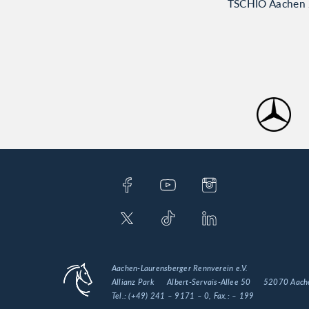
TSCHIO Aachen 2
Aachen-Laurensberger Rennverein e.V.
Allianz Park
Albert-Servais-Allee 50
52070 Aach
Tel.:
(+49) 241 – 9171 – 0
, Fax.:
– 199