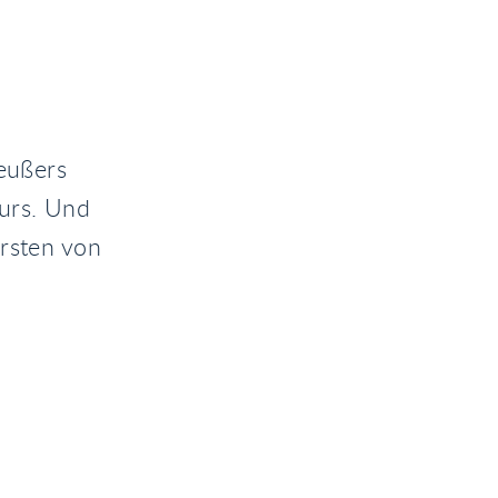
Deußers
ours. Und
ersten von
.