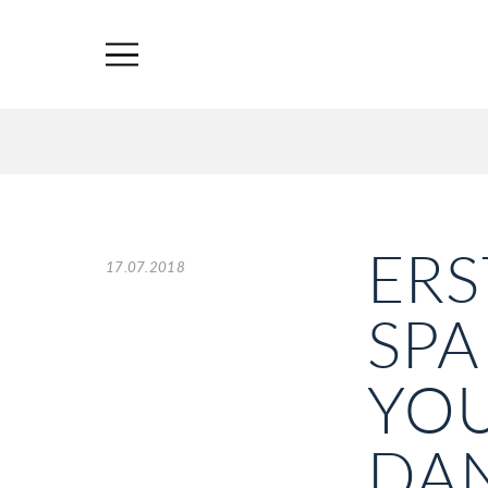
ERS
17.07.2018
SPA
YO
DAN