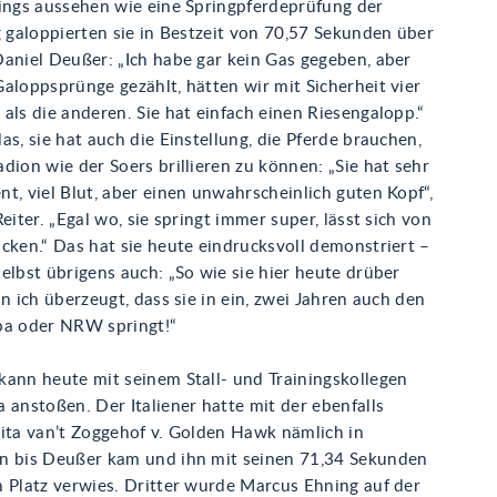
dings aussehen wie eine Springpferdeprüfung der
g galoppierten sie in Bestzeit von 70,57 Sekunden über
Daniel Deußer: „Ich habe gar kein Gas gegeben, aber
aloppsprünge gezählt, hätten wir mit Sicherheit vier
als die anderen. Sie hat einfach einen Riesengalopp.“
as, sie hat auch die Einstellung, die Pferde brauchen,
dion wie der Soers brillieren zu können: „Sie hat sehr
t, viel Blut, aber einen unwahrscheinlich guten Kopf“,
Reiter. „Egal wo, sie springt immer super, lässt sich von
cken.“ Das hat sie heute eindrucksvoll demonstriert –
elbst übrigens auch: „So wie sie hier heute drüber
in ich überzeugt, dass sie in ein, zwei Jahren auch den
pa oder NRW springt!“
kann heute mit seinem Stall- und Trainingskollegen
 anstoßen. Der Italiener hatte mit der ebenfalls
vita van’t Zoggehof v. Golden Hawk nämlich in
n bis Deußer kam und ihn mit seinen 71,34 Sekunden
n Platz verwies. Dritter wurde Marcus Ehning auf der