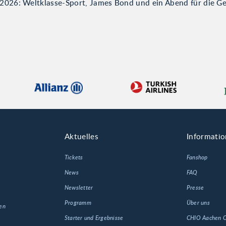
026: Weltklasse-Sport, James Bond und ein Abend für die G
Aktuelles
Informati
Tickets
Fanshop
News
FAQ
Newsletter
Presse
Programm
Über uns
en
Starter und Ergebnisse
CHIO Aachen