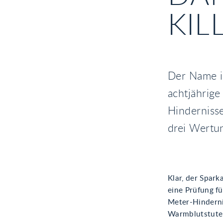
ILL
Der Name is
achtjährige
Hindernisse
drei Wertu
Klar, der Spar
eine Prüfung fü
Meter-Hinderni
Warmblutstute 