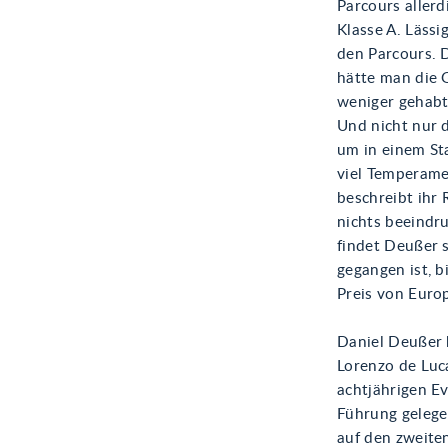
Parcours aller
Klasse A. Lässi
den Parcours. 
hätte man die G
weniger gehabt 
Und nicht nur d
um in einem Sta
viel Temperamen
beschreibt ihr 
nichts beeindru
findet Deußer s
gegangen ist, b
Preis von Euro
Daniel Deußer 
Lorenzo de Luca
achtjährigen E
Führung gelege
auf den zweite