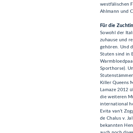
westfälischen F
Ahlmann und Co
Für die Zuchti
Sowohl der Ital
zuhause und rei
gehören. Und da
Stuten sind in 
Warmbloedpaard
Sporthorse). U
Stutenstämmen
Killer Queens 
Lamaze 2012 üb
die weiteren M
international h
Evita van’t Zog
de Chalus v. Ja
bekannten Heng
auch noch dive