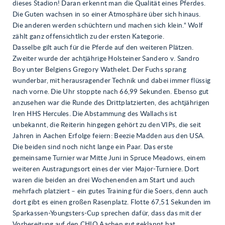
dieses Stadion! Daran erkennt man die Qualität eines Pferdes.
Die Guten wachsen in so einer Atmosphäre über sich hinaus.
Die anderen werden schüchtern und machen sich klein.“ Wolf
zählt ganz offensichtlich zu der ersten Kategorie.
Dasselbe gilt auch für die Pferde auf den weiteren Plätzen.
Zweiter wurde der achtjährige Holsteiner Sandero v. Sandro
Boy unter Belgiens Gregory Wathelet. Der Fuchs sprang
wunderbar, mit herausragender Technik und dabei immer flüssig
nach vorne. Die Uhr stoppte nach 66,99 Sekunden. Ebenso gut
anzusehen war die Runde des Drittplatzierten, des achtjährigen
Iren HHS Hercules. Die Abstammung des Wallachs ist
unbekannt, die Reiterin hingegen gehört zu den VIPs, die seit
Jahren in Aachen Erfolge feiern: Beezie Madden aus den USA.
Die beiden sind noch nicht lange ein Paar. Das erste
gemeinsame Turnier war Mitte Juni in Spruce Meadows, einem
weiteren Austragungsort eines der vier Major-Turniere. Dort
waren die beiden an drei Wochenenden am Start und auch
mehrfach platziert – ein gutes Training für die Soers, denn auch
dort gibt es einen großen Rasenplatz. Flotte 67,51 Sekunden im
Sparkassen-Youngsters-Cup sprechen dafür, dass das mit der
Vorbereitung auf den CHIO Aachen gut geklappt hat.