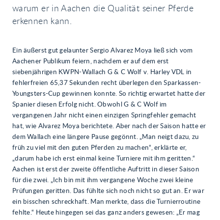
warum er in Aachen die Qualität seiner Pferde
erkennen kann.
Ein äußerst gut gelaunter Sergio Alvarez Moya ließ sich vom
Aachener Publikum feiern, nachdem er auf dem erst
siebenjährigen KWPN-Wallach G & C Wolf v. Harley VDL in
fehlerfreien 65,37 Sekunden recht überlegen den Sparkassen-
Youngsters-Cup gewinnen konnte. So richtig erwartet hatte der
Spanier diesen Erfolg nicht. Obwohl G & C Wolf im
vergangenen Jahr nicht einen einzigen Springfehler gemacht
hat, wie Alvarez Moya berichtete. Aber nach der Saison hatte er
dem Wallach eine längere Pause gegönnt. „Man neigt dazu, zu
früh zu viel mit den guten Pferden zu machen“, erklärte er,
„darum habe ich erst einmal keine Turniere mit ihm geritten.“
Aachen ist erst der zweite öffentliche Auftritt in dieser Saison
für die zwei. „Ich bin mit ihm vergangene Woche zwei kleine
Prüfungen geritten. Das fühlte sich noch nicht so gut an. Er war
ein bisschen schreckhaft. Man merkte, dass die Turnierroutine
fehlte.“ Heute hingegen sei das ganz anders gewesen: „Er mag