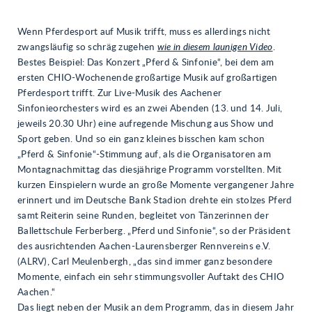
Wenn Pferdesport auf Musik trifft, muss es allerdings nicht
zwangsläufig so schräg zugehen
wie in diesem launigen Video
.
Bestes Beispiel: Das Konzert „Pferd & Sinfonie“, bei dem am
ersten CHIO-Wochenende großartige Musik auf großartigen
Pferdesport trifft. Zur Live-Musik des Aachener
Sinfonieorchesters wird es an zwei Abenden (13. und 14. Juli,
jeweils 20.30 Uhr) eine aufregende Mischung aus Show und
Sport geben. Und so ein ganz kleines bisschen kam schon
„Pferd & Sinfonie“-Stimmung auf, als die Organisatoren am
Montagnachmittag das diesjährige Programm vorstellten. Mit
kurzen Einspielern wurde an große Momente vergangener Jahre
erinnert und im Deutsche Bank Stadion drehte ein stolzes Pferd
samt Reiterin seine Runden, begleitet von Tänzerinnen der
Ballettschule Ferberberg. „Pferd und Sinfonie“, so der Präsident
des ausrichtenden Aachen-Laurensberger Rennvereins e.V.
(ALRV), Carl Meulenbergh, „das sind immer ganz besondere
Momente, einfach ein sehr stimmungsvoller Auftakt des CHIO
Aachen.“
Das liegt neben der Musik an dem Programm, das in diesem Jahr