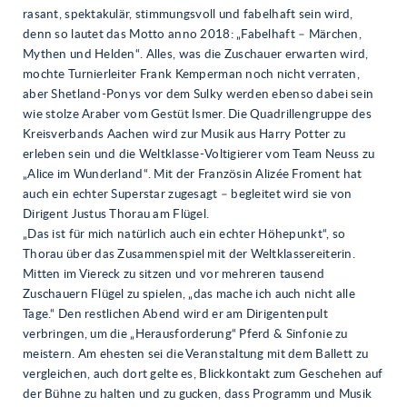
rasant, spektakulär, stimmungsvoll und fabelhaft sein wird,
denn so lautet das Motto anno 2018: „Fabelhaft – Märchen,
Mythen und Helden“. Alles, was die Zuschauer erwarten wird,
mochte Turnierleiter Frank Kemperman noch nicht verraten,
aber Shetland-Ponys vor dem Sulky werden ebenso dabei sein
wie stolze Araber vom Gestüt Ismer. Die Quadrillengruppe des
Kreisverbands Aachen wird zur Musik aus Harry Potter zu
erleben sein und die Weltklasse-Voltigierer vom Team Neuss zu
„Alice im Wunderland“. Mit der Französin Alizée Froment hat
auch ein echter Superstar zugesagt – begleitet wird sie von
Dirigent Justus Thorau am Flügel.
„Das ist für mich natürlich auch ein echter Höhepunkt“, so
Thorau über das Zusammenspiel mit der Weltklassereiterin.
Mitten im Viereck zu sitzen und vor mehreren tausend
Zuschauern Flügel zu spielen, „das mache ich auch nicht alle
Tage.“ Den restlichen Abend wird er am Dirigentenpult
verbringen, um die „Herausforderung“ Pferd & Sinfonie zu
meistern. Am ehesten sei die Veranstaltung mit dem Ballett zu
vergleichen, auch dort gelte es, Blickkontakt zum Geschehen auf
der Bühne zu halten und zu gucken, dass Programm und Musik