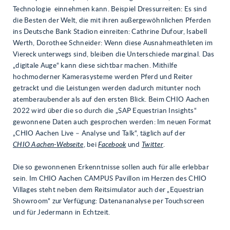
Technologie einnehmen kann. Beispiel Dressurreiten: Es sind
die Besten der Welt, die mit ihren außergewöhnlichen Pferden
ins Deutsche Bank Stadion einreiten: Cathrine Dufour, Isabell
Werth, Dorothee Schneider: Wenn diese Ausnahmeathleten im
Viereck unterwegs sind, bleiben die Unterschiede marginal. Das
„digitale Auge“ kann diese sichtbar machen. Mithilfe
hochmoderner Kamerasysteme werden Pferd und Reiter
getrackt und die Leistungen werden dadurch mitunter noch
atemberaubender als auf den ersten Blick. Beim CHIO Aachen
2022 wird über die so durch die „SAP Equestrian Insights“
gewonnene Daten auch gesprochen werden: Im neuen Format
„CHIO Aachen Live – Analyse und Talk“, täglich auf der
CHIO Aachen-Webseite
, bei
Facebook
und
Twitter
.
Die so gewonnenen Erkenntnisse sollen auch für alle erlebbar
sein. Im CHIO Aachen CAMPUS Pavillon im Herzen des CHIO
Villages steht neben dem Reitsimulator auch der „Equestrian
Showroom“ zur Verfügung: Datenananalyse per Touchscreen
und für Jedermann in Echtzeit.