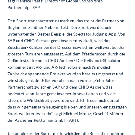
sagt Henrike Paetz, Director of Global Sponsorship
Partnerships SAP.
Den Sport transparenter zu machen, das treibt die Partner von
Beginn an. Schöner Nebeneffekt: Der Sport wurde auch
unterhaltender. Bestes Beispiel die Spectator Judging-App: Von
SAP und CHIO Aachen gemeinsam entwickelt, wird das
Zuschauer-Richten bei der Dressur inzwischen weltweit bei den
grössten Turnieren eingesetzt. Auf dem Pferderücken durch die
Geländestrecke beim CHIO Aachen? Der Reitsport-Simulator
kombiniert mit VR- und AR-Technologie macht’s möglich.
Zahlreiche spannende Projekte wurden bereits umgesetzt und
wie stets geht der Blick vor allem nach vorne. „Zehn Jahre
Partnerschaft zwischen SAP und dem CHIO Aachen, das
bedeutet zehn Jahre gemeinsamer Innovationen und viele
Ideen, die Wirklichkeit geworden sind. Ich freue mich darauf,
dass wir gemeinsam neugierig bleiben und unseren einzigartigen
Sport weiterentwickeln“, sagt Michael Mronz, Geschäftsführer
der Aachener Reitturnier GmbH (ART).
Je komplexer der Sport, desto wichtiger die Rolle, die moderne