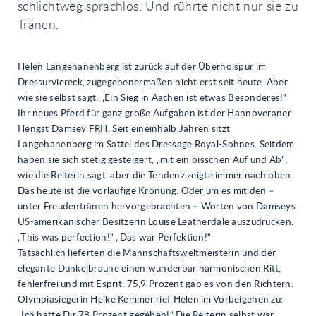
schlichtweg sprachlos. Und rührte nicht nur sie zu
Tränen.
Helen Langehanenberg ist zurück auf der Überholspur im
Dressurviereck, zugegebenermaßen nicht erst seit heute. Aber
wie sie selbst sagt: „Ein Sieg in Aachen ist etwas Besonderes!“
Ihr neues Pferd für ganz große Aufgaben ist der Hannoveraner
Hengst Damsey FRH. Seit eineinhalb Jahren sitzt
Langehanenberg im Sattel des Dressage Royal-Sohnes. Seitdem
haben sie sich stetig gesteigert, „mit ein bisschen Auf und Ab“,
wie die Reiterin sagt, aber die Tendenz zeigte immer nach oben.
Das heute ist die vorläufige Krönung. Oder um es mit den –
unter Freudentränen hervorgebrachten – Worten von Damseys
US-amerikanischer Besitzerin Louise Leatherdale auszudrücken:
„This was perfection!“ „Das war Perfektion!“
Tatsächlich lieferten die Mannschaftsweltmeisterin und der
elegante Dunkelbraune einen wunderbar harmonischen Ritt,
fehlerfrei und mit Esprit. 75,9 Prozent gab es von den Richtern.
Olympiasiegerin Heike Kemmer rief Helen im Vorbeigehen zu:
„Ich hätte Dir 78 Prozent gegeben!“ Die Reiterin selbst war