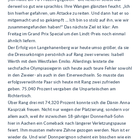
derweil so gut wie sprachlos. Ihre Wangen glänzten feucht. „Ich
bin hierher gefahren, um Attacke zu reiten. Und dann hat er so
mitgemacht und so gekämpft … Ich bin so stolz auf ihn, wie wir
zusammengefunden haben!“ Das nächste Ziel ist klar: Am
Freitag im Grand Prix Special um den Lindt-Preis noch einmal
ähnlich liefern.
Der Erfolg von Langehanenberg war heute umso größer, da sie
die Dressurkönigin persönlich auf Rang zwei verwies: Isabell
Werth mit dem Westfalen Emilio. Allerdings leistete die
sechsfache Olympiasiegerin sich heute auch teure Fehler sowohl
in den Zweier- als auch in den Einerwechseln. So musste das
erfolgsverwöhnte Paar sich heute mit Rang zwei zufrieden
geben. 75,040 Prozent vergaben die Unparteiischen am
Richtertisch.
Über Rang drei mit 74,320 Prozent konnte sich die Dänin Anna
Kasprzak freuen. Nicht nur wegen der Platzierung, sondern vor
allem auch, weil ihr inzwischen 18-jähriger Donnerhall-Sohn
hier in Aachen ein Comeback nach längerer Verletzungspause
feiert. Ihm mussten mehrere Zähne gezogen werden. Nun ist er
wieder da. Und wie! Donnperignon scheint ein bisschen wie ein