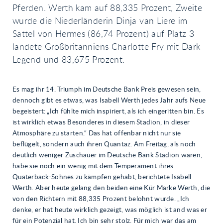
Pferden. Werth kam auf 88,335 Prozent, Zweite
wurde die Niederländerin Dinja van Liere im
Sattel von Hermes (86,74 Prozent) auf Platz 3
landete Großbritanniens Charlotte Fry mit Dark
Legend und 83,675 Prozent.
Es mag ihr 14. Triumph im Deutsche Bank Preis gewesen sein,
dennoch gibt es etwas, was Isabell Werth jedes Jahr aufs Neue
begeistert: „Ich fühlte mich inspiriert, als ich eingeritten bin. Es
ist wirklich etwas Besonderes in diesem Stadion, in dieser
Atmosphäre zu starten.“ Das hat offenbar nicht nur sie
beflügelt, sondern auch ihren Quantaz. Am Freitag, als noch
deutlich weniger Zuschauer im Deutsche Bank Stadion waren,
habe sie noch ein wenig mit dem Temperament ihres
Quaterback-Sohnes zu kämpfen gehabt, berichtete Isabell
Werth. Aber heute gelang den beiden eine Kür Marke Werth, die
von den Richtern mit 88,335 Prozent belohnt wurde. „Ich
denke, er hat heute wirklich gezeigt, was möglich ist and was er
für ein Potenzial hat. Ich bin sehr stolz. Für mich war das am