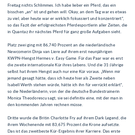
Freitag nichts Schlimmes. Ich habe lieber ein Pferd, das ein
bisschen „an“ ist und gehen will. Okay, an dem Tag war es etwas
zu viel, aber heute war er wirklich fokussiert und konzentriert“,
so das Fazit der erfolgreichsten Pferdesportlerin aller Zeiten, die
in Quantaz ihr nächstes Pferd für ganz große Aufgaben sieht.
Platz zwei ging mit 86,740 Prozent an die niederländische
Newcomerin Dinja van Liere auf ihrem erst neunjährigen
KWPN-Hengst Hermes v. Easy Game. Für das Paar war es erst
die zweite internationale Kür ihres Lebens. Und die 31-Jährige
selbst hat ihrem Hengst auch nur eine Kür voraus. „Wenn mir
jemand gesagt hätte, dass ich heute hier als Zweite neben
Isabell Werth stehen würde, hätte ich ihn für verrückt erklärt“,
so die Niederländerin, von der die deutsche Bundestrainerin
Monica Theodorescu sagt, sie sei definitiv eine, mit der man in
den kommenden Jahren rechnen müsse.
Dritte wurde die Britin Charlotte Fry auf ihrem Dark Legend, die
ihrem Wochenende mit 83,675 Prozent die Krone aufsetzte.
Das ist das zweitbeste Kür-Ergebnis ihrer Karriere. Das erste