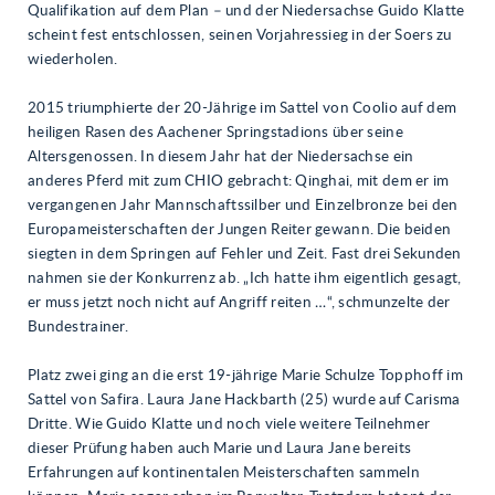
Qualifikation auf dem Plan – und der Niedersachse Guido Klatte
scheint fest entschlossen, seinen Vorjahressieg in der Soers zu
wiederholen.
2015 triumphierte der 20-Jährige im Sattel von Coolio auf dem
heiligen Rasen des Aachener Springstadions über seine
Altersgenossen. In diesem Jahr hat der Niedersachse ein
anderes Pferd mit zum CHIO gebracht: Qinghai, mit dem er im
vergangenen Jahr Mannschaftssilber und Einzelbronze bei den
Europameisterschaften der Jungen Reiter gewann. Die beiden
siegten in dem Springen auf Fehler und Zeit. Fast drei Sekunden
nahmen sie der Konkurrenz ab. „Ich hatte ihm eigentlich gesagt,
er muss jetzt noch nicht auf Angriff reiten …“, schmunzelte der
Bundestrainer.
Platz zwei ging an die erst 19-jährige Marie Schulze Topphoff im
Sattel von Safira. Laura Jane Hackbarth (25) wurde auf Carisma
Dritte. Wie Guido Klatte und noch viele weitere Teilnehmer
dieser Prüfung haben auch Marie und Laura Jane bereits
Erfahrungen auf kontinentalen Meisterschaften sammeln