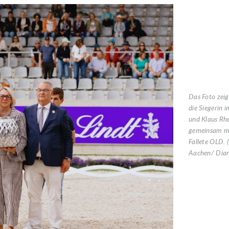
Das Foto zeig
die Siegerin i
und Klaus Rhe
gemeinsam mi
Fallete OLD. 
Aachen/ Dian