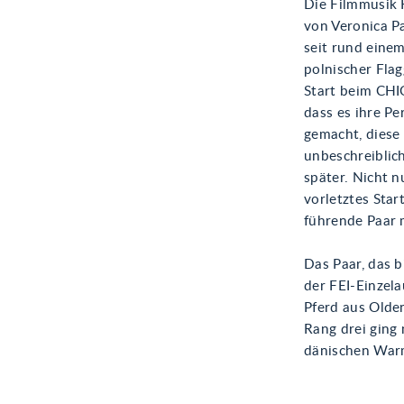
Die Filmmusik 
von Veronica P
seit rund einem
polnischer Flagg
Start beim CHI
dass es ihre Pe
gemacht, diese 
unbeschreiblich
später. Nicht n
vorletztes Star
führende Paar m
Das Paar, das b
der FEI-Einzela
Pferd aus Olde
Rang drei ging
dänischen Warm