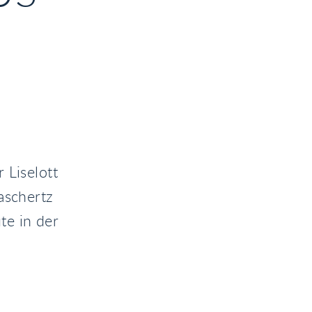
 Liselott
aschertz
te in der