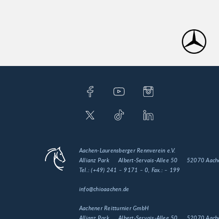
Aachen-Laurensberger Rennverein e.V.
Allianz Park
Albert-Servais-Allee 50
52070 Aach
Tel.:
(+49) 241 – 9171 – 0
, Fax.:
– 199
info@chioaachen.de
Aachener Reitturnier GmbH
Allianz Park
Albert-Servais-Allee 50
52070 Aach