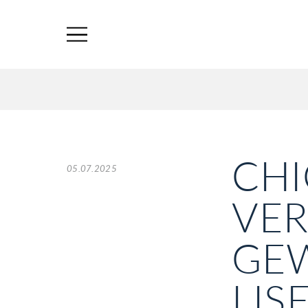
CHI
05.07.2025
VE
GEW
LIS