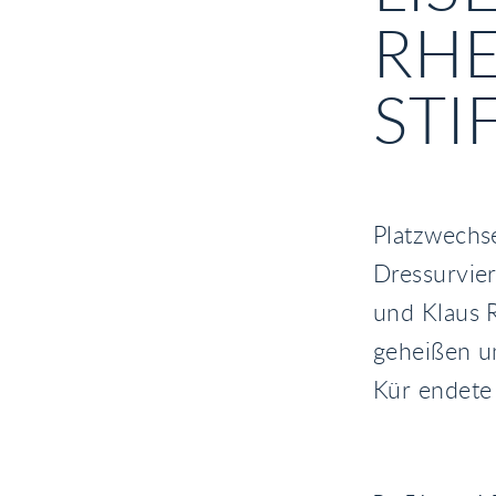
RHE
STI
Platzwechs
Dressurvier
und Klaus R
geheißen u
Kür endete