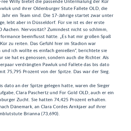
Free Willy bietet die passende Untermalung der Kür
awluk und ihrer Oldenburger Stute Fallete OLD, die
 Jahr ein Team sind. Die 17-Jährige startet zwar unter
e, lebt aber in Düsseldorf. Für sie ist es der erste
O Aachen. Nervosität? Zumindest nicht so schlimm,
rformance beeinflusst hätte. „Es hat mir großen Spaß
Kür zu reiten. Das Gefühl hier im Stadion war
 und ich wollte es einfach genießen“, berichtete sie
ur sie hat es genossen, sondern auch die Richter. Als
terpaar verdrängten Pawluk und Fallete das bis dato
it 75,795 Prozent von der Spitze. Das war der Sieg.
is dato an der Spitze gelegen hatte, waren die Sieger
ufgabe, Clara Paschertz und For Gold OLD, auch er ein
nburger Zucht. Sie hatten 74,425 Prozent erhalten.
 nach Dänemark, an Clara Cordes Arnkjaer auf ihrer
blutstute Brianna (73,690).