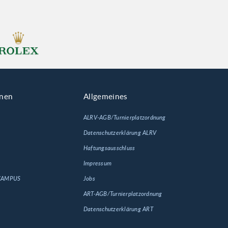
onen
Allgemeines
ALRV-AGB/Turnierplatzordnung
Datenschutzerklärung ALRV
Haftungsausschluss
Impressum
 CAMPUS
Jobs
ART-AGB/Turnierplatzordnung
Datenschutzerklärung ART