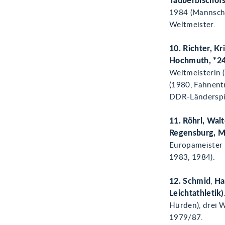
Tauberbischof
1984 (Mannscha
Weltmeister.
10. Richter, Kr
Hochmuth, *24.
Weltmeisterin 
(1980, Fahnent
DDR-Länderspie
11. Röhrl, Wal
Regensburg, M
Europameister 
1983, 1984).
12. Schmid
,
Ha
Leichtathletik)
Hürden), drei 
1979/87.