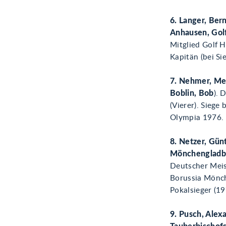
6. Langer, Ber
Anhausen, Golf
Mitglied Golf H
Kapitän (bei Si
7. Nehmer, Mei
Boblin, Bob
). 
(Vierer). Siege
Olympia 1976.
8. Netzer, Gün
Mönchengladba
Deutscher Meis
Borussia Mönch
Pokalsieger (1
9. Pusch, Alex