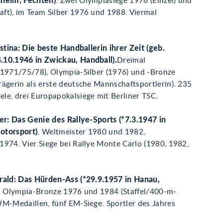
sheim, Fechten)
. Zwei Olympiasiege 1976 (Einzel) und
ft), im Team Silber 1976 und 1988. Viermal
istina: Die beste Handballerin ihrer Zeit (geb.
10.1946 in Zwickau, Handball).
Dreimal
(1971/75/78), Olympia-Silber (1976) und -Bronze
rägerin als erste deutsche Mannschaftsportlerin). 235
le, drei Europapokalsiege mit Berliner TSC.
ter: Das Genie des Rallye-Sports (*7.3.1947 in
otorsport)
. Weltmeister 1980 und 1982,
1974. Vier Siege bei Rallye Monte Carlo (1980, 1982,
rald: Das Hürden-Ass (*29.9.1957 in Hanau,
. Olympia-Bronze 1976 und 1984 (Staffel/400-m-
WM-Medaillen, fünf EM-Siege. Sportler des Jahres