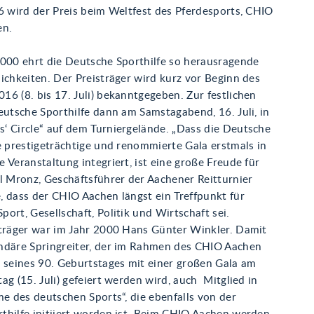
6 wird der Preis beim Weltfest des Pferdesports, CHIO
en.
2000 ehrt die Deutsche Sporthilfe so herausragende
ichkeiten. Der Preisträger wird kurz vor Beginn des
6 (8. bis 17. Juli) bekanntgegeben. Zur festlichen
eutsche Sporthilfe dann am Samstagabend, 16. Juli, in
‘ Circle“ auf dem Turniergelände. „Dass die Deutsche
e prestigeträchtige und renommierte Gala erstmals in
 Veranstaltung integriert, ist eine große Freude für
l Mronz, Geschäftsführer der Aachener Reitturnier
, dass der CHIO Aachen längst ein Treffpunkt für
ort, Gesellschaft, Politik und Wirtschaft sei.
sträger war im Jahr 2000 Hans Günter Winkler. Damit
ndäre Springreiter, der im Rahmen des CHIO Aachen
h seines 90. Geburtstages mit einer großen Gala am
ag (15. Juli) gefeiert werden wird, auch Mitglied in
me des deutschen Sports“, die ebenfalls von der