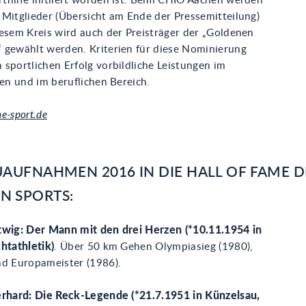
thilfe initiiert worden ist. Beim CHIO Aachen werden
 Mitglieder (Übersicht am Ende der Pressemitteilung)
iesem Kreis wird auch der Preisträger der „Goldenen
 gewählt werden. Kriterien für diese Nominierung
sportlichen Erfolg vorbildliche Leistungen im
hen und im beruflichen Bereich.
e-sport.de
UAUFNAHMEN 2016 IN DIE HALL OF FAME D
N SPORTS:
twig: Der Mann mit den drei Herzen (*10.11.1954 in
htathletik)
. Über 50 km Gehen Olympiasieg (1980),
nd Europameister (1986).
erhard: Die Reck-Legende (*21.7.1951 in Künzelsau,