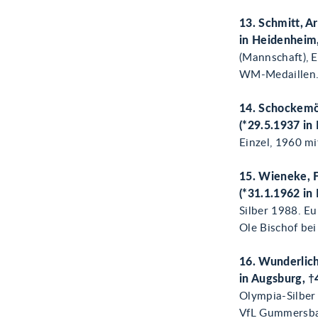
13. Schmitt, A
in Heidenheim
(Mannschaft), 
WM-Medaillen
14. Schockemöh
(*29.5.1937 in
Einzel, 1960 m
15. Wieneke, F
(*31.1.1962 in
Silber 1988. E
Ole Bischof be
16. Wunderlich
in Augsburg, †
Olympia-Silber 
VfL Gummersbac