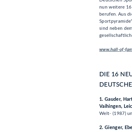
Deutschen Spor
nun weitere 16
berufen. Aus d
Sportpyramide“
sind neben dem 
gesellschaftlic
www.hall-of-fam
DIE 16 NE
DEUTSCHE
1. Gauder, Har
Vaihingen, Leic
Welt- (1987) u
2. Gienger, Eb