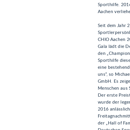
Sporthilfe. 201
Aachen verlieh
Seit dem Jahr 
Sportlerpersönl
CHIO Aachen 201
Gala lädt die D
den „Champions
Sporthilfe dies
eine bestehende
uns“, so Michae
GmbH. Es zeige
Menschen aus Sp
Der erste Prei
wurde der lege
2016 anlässlic
Freitagnachmitt
der „Hall of Fa