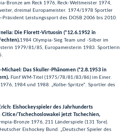
pia-Bronze am Reck 1976, Reck-Weltmeister 1974,
iter, dreimal Europameister. 1974/1978 Sportler
ze-Präsident Leistungssport des DOSB 2006 bis 2010.
nelia: Die Florett-Virtuosin (*12.6.1952 in
Fechten).
1984 Olympia-Sieg Team und -Silber im
isterin 1979/81/85, Europameisterin 1983. Sportlerin
5.
r-Michael: Das Skuller-Phänomen (*2.8.1953 in
rn).
Fünf WM-Titel (1975/78/81/83/86) im Einer.
 1976, 1984 und 1988. „Kolbe-Spritze“. Sportler des
Erich: Eishockeyspieler des Jahrhunderts
n Citice/Tschechoslowakei jetzt Tschechien,
ympia-Bronze 1976, 211 Länderspiele (131 Tore).
Deutscher Eishockey Bund. „Deutscher Spieler des