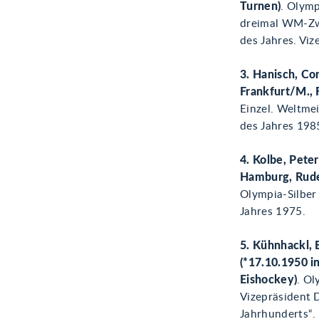
Turnen)
. Olym
dreimal WM-Zwe
des Jahres. Vi
3. Hanisch, Cor
Frankfurt/M., 
Einzel. Weltme
des Jahres 198
4. Kolbe, Pete
Hamburg, Rude
Olympia-Silber
Jahres 1975.
5. Kühnhackl, 
(*17.10.1950 i
Eishockey)
. Ol
Vizepräsident 
Jahrhunderts“.