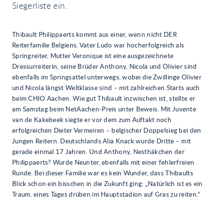
Siegerliste ein.
Thibault Philippaerts kommt aus einer, wenn nicht DER
Reiterfamilie Belgiens. Vater Ludo war hocherfolgreich als
Springreiter, Mutter Veronique ist eine ausgezeichnete
Dressurreiterin, seine Brüder Anthony, Nicola und Olivier sind
ebenfalls im Springsattel unterwegs, wobei die Zwillinge Olivier
und Nicola längst Weltklasse sind – mit zahlreichen Starts auch
beim CHIO Aachen. Wie gut Thibault inzwischen ist, stellte er
am Samstag beim NetAachen-Preis unter Beweis. Mit Juvente
van de Kakebeek siegte er vor dem zum Auftakt noch
erfolgreichen Dieter Vermeiren – belgischer Doppelsieg bei den
Jungen Reitern. Deutschlands Alia Knack wurde Dritte – mit
gerade einmal 17 Jahren. Und Anthony, Nesthäkchen der
Philippaerts? Wurde Neunter, ebenfalls mit einer fehlerfreien
Runde. Bei dieser Familie war es kein Wunder, dass Thibaults
Blick schon ein bisschen in die Zukunft ging: „Natürlich ist es ein
Traum, eines Tages drüben im Hauptstadion auf Gras zu reiten.“