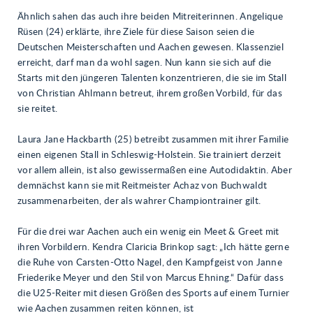
Ähnlich sahen das auch ihre beiden Mitreiterinnen. Angelique
Rüsen (24) erklärte, ihre Ziele für diese Saison seien die
Deutschen Meisterschaften und Aachen gewesen. Klassenziel
erreicht, darf man da wohl sagen. Nun kann sie sich auf die
Starts mit den jüngeren Talenten konzentrieren, die sie im Stall
von Christian Ahlmann betreut, ihrem großen Vorbild, für das
sie reitet.
Laura Jane Hackbarth (25) betreibt zusammen mit ihrer Familie
einen eigenen Stall in Schleswig-Holstein. Sie trainiert derzeit
vor allem allein, ist also gewissermaßen eine Autodidaktin. Aber
demnächst kann sie mit Reitmeister Achaz von Buchwaldt
zusammenarbeiten, der als wahrer Championtrainer gilt.
Für die drei war Aachen auch ein wenig ein Meet & Greet mit
ihren Vorbildern. Kendra Claricia Brinkop sagt: „Ich hätte gerne
die Ruhe von Carsten-Otto Nagel, den Kampfgeist von Janne
Friederike Meyer und den Stil von Marcus Ehning.“ Dafür dass
die U25-Reiter mit diesen Größen des Sports auf einem Turnier
wie Aachen zusammen reiten können, ist