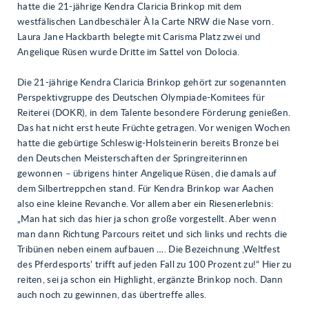
hatte die 21-jährige Kendra Claricia Brinkop mit dem
westfälischen Landbeschäler À la Carte NRW die Nase vorn.
Laura Jane Hackbarth belegte mit Carisma Platz zwei und
Angelique Rüsen wurde Dritte im Sattel von Dolocia.
Die 21-jährige Kendra Claricia Brinkop gehört zur sogenannten
Perspektivgruppe des Deutschen Olympiade-Komitees für
Reiterei (DOKR), in dem Talente besondere Förderung genießen.
Das hat nicht erst heute Früchte getragen. Vor wenigen Wochen
hatte die gebürtige Schleswig-Holsteinerin bereits Bronze bei
den Deutschen Meisterschaften der Springreiterinnen
gewonnen – übrigens hinter Angelique Rüsen, die damals auf
dem Silbertreppchen stand. Für Kendra Brinkop war Aachen
also eine kleine Revanche. Vor allem aber ein Riesenerlebnis:
„Man hat sich das hier ja schon große vorgestellt. Aber wenn
man dann Richtung Parcours reitet und sich links und rechts die
Tribünen neben einem aufbauen …. Die Bezeichnung ,Weltfest
des Pferdesports’ trifft auf jeden Fall zu 100 Prozent zu!“ Hier zu
reiten, sei ja schon ein Highlight, ergänzte Brinkop noch. Dann
auch noch zu gewinnen, das übertreffe alles.