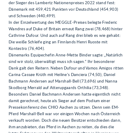
der Sieger des Lambertz Nationenpreises 2022 stand fest:
Dänemark mit 459,421 Punkten vor Deutschland (454,903)
und Schweden (440,499).
In der Einzelwertung des MEGGLE-Preises belegte Frederic
Wandres auf Duke of Britain erneut Rang zwei (78,468) hinter
Cathrine Dufour. Und auch auf Rang drei blieb es wie gehabt:
Die weiße Schleife ging an Finnlands Henri Ruoste mit
Kontestro (76,404).
Dänemarks Equipechefin Anne-Mette Binder sagte: „Natürlich
sind wir stolz, überwältigt muss ich sagen.“ Ihr besonderer
Dank galt den Reitern. Neben Dufour und Vamos Amigos ritten
Carina Cassøe Krüth mit Heiline’s Danciera (74,50), Daniel
Bachmann Andersen auf Marshall-Bell (73,696) und Nanna
Skodborg Merrald auf Atterupgaards Orthilia (73,348).
Besonders Daniel Bachmann Andersen hatte eigentlich nicht
damit gerechnet, heute als Sieger auf dem Podium einer
Pressekonferenz des CHIO Aachen zu sitzen. Denn sein EM-
Pferd Marshall-Bell war vor einigen Wochen nach Österreich
verkauft worden. Doch die neuen Besitzer entschieden dann,
ihm anzubieten, das Pferd in Aachen zu reiten, da dies die