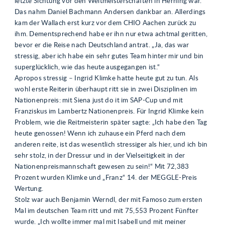
letzte Sichtung vor den Weltmeisterschaften in Herning war.
Das nahm Daniel Bachmann Andersen dankbar an. Allerdings
kam der Wallach erst kurz vor dem CHIO Aachen zurück zu
ihm. Dementsprechend habe er ihn nur etwa achtmal geritten,
bevor er die Reise nach Deutschland antrat. „Ja, das war
stressig, aber ich habe ein sehr gutes Team hinter mir und bin
superglücklich, wie das heute ausgegangen ist.“
Apropos stressig – Ingrid Klimke hatte heute gut zu tun. Als
wohl erste Reiterin überhaupt ritt sie in zwei Disziplinen im
Nationenpreis: mit Siena just do it im SAP-Cup und mit
Franziskus im Lambertz Nationenpreis. Für Ingrid Klimke kein
Problem, wie die Reitmeisterin später sagte: „Ich habe den Tag
heute genossen! Wenn ich zuhause ein Pferd nach dem
anderen reite, ist das wesentlich stressiger als hier, und ich bin
sehr stolz, in der Dressur und in der Vielseitigkeit in der
Nationenpreismannschaft gewesen zu sein!“ Mit 72,383
Prozent wurden Klimke und „Franz“ 14. der MEGGLE-Preis
Wertung.
Stolz war auch Benjamin Werndl, der mit Famoso zum ersten
Mal im deutschen Team ritt und mit 75,553 Prozent Fünfter
wurde. „Ich wollte immer mal mit Isabell und mit meiner