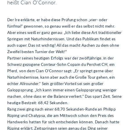
heißt Cian O‘Connor.
Der Ire erklärte, er habe diese Prüfung schon „vier- oder
fünfmal“ gewonnen, so genau weiß er das selbst nicht mehr.
Aber eines weiß er ganz genau: „Ich liebe diese Art traditioneller
Springen mit Naturhindernissen. Und das Publikum findet es
auch super. Das ist wichtig! All das macht Aachen zu dem ohne
Zweifel besten Turnier der Welt!“
Partner seines heutigen Erfolgs war der zwölfjährige, in der
Schweiz gezogene Conteur-Sohn Copain du Perchet CH, ein
Pferd, von dem Cian O‘Connor sagt: „Er springt gerne über
Naturhindernisse, kann aber auch die Große Tour gehen, ein
echter Allrounder.“ Sein größter Vorteil sei sein großer
Galoppsprung. „Ich kann immer einen Galoppsprung weniger
machen, ohne dass er die Balance verliert.“ Das spart Zeit. Seine
heutige Bestzeit: 68,42 Sekunden.
Rang zwei ging nach einer 68,70 Sekunden-Runde an Philipp
Rüping und Chalypsa, die am Mittwoch schon den Preis des
Handwerks hatten für sich entscheiden können. Danach hatte
Rüping erklärt, Zeitspringen seien genau das Ding seiner