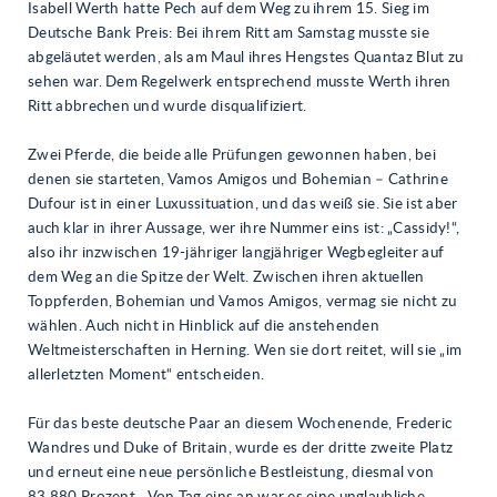
Isabell Werth hatte Pech auf dem Weg zu ihrem 15. Sieg im
Deutsche Bank Preis: Bei ihrem Ritt am Samstag musste sie
abgeläutet werden, als am Maul ihres Hengstes Quantaz Blut zu
sehen war. Dem Regelwerk entsprechend musste Werth ihren
Ritt abbrechen und wurde disqualifiziert.
Zwei Pferde, die beide alle Prüfungen gewonnen haben, bei
denen sie starteten, Vamos Amigos und Bohemian – Cathrine
Dufour ist in einer Luxussituation, und das weiß sie. Sie ist aber
auch klar in ihrer Aussage, wer ihre Nummer eins ist: „Cassidy!“,
also ihr inzwischen 19-jähriger langjähriger Wegbegleiter auf
dem Weg an die Spitze der Welt. Zwischen ihren aktuellen
Toppferden, Bohemian und Vamos Amigos, vermag sie nicht zu
wählen. Auch nicht in Hinblick auf die anstehenden
Weltmeisterschaften in Herning. Wen sie dort reitet, will sie „im
allerletzten Moment“ entscheiden.
Für das beste deutsche Paar an diesem Wochenende, Frederic
Wandres und Duke of Britain, wurde es der dritte zweite Platz
und erneut eine neue persönliche Bestleistung, diesmal von