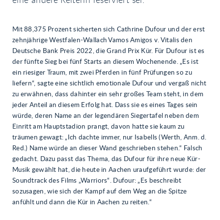
eine andere Reiterin reserviert sei.
Mit 88,375 Prozent sicherten sich Cathrine Dufour und der erst
zehnjährige Westfalen-Wallach Vamos Amigos v. Vitalis den
Deutsche Bank Preis 2022, die Grand Prix Kür. Für Dufour ist es
der fünfte Sieg bei fünf Starts an diesem Wochenende. „Es ist
ein riesiger Traum, mit zwei Pferden in fünf Prüfungen so zu
liefern“, sagte eine sichtlich emotionale Dufour und vergaß nicht
zu erwähnen, dass dahinter ein sehr großes Team steht, in dem
jeder Anteil an diesem Erfolg hat. Dass sie es eines Tages sein
würde, deren Name an der legendären Siegertafel neben dem
Einritt am Hauptstadion prangt, davon hatte sie kaum zu
träumen gewagt: „Ich dachte immer, nur Isabells (Werth, Anm. d.
Red.) Name würde an dieser Wand geschrieben stehen.“ Falsch
gedacht. Dazu passt das Thema, das Dufour für ihre neue Kür-
Musik gewählt hat, die heute in Aachen uraufgeführt wurde: der
Soundtrack des Films „Warriors“. Dufour: „Es beschreibt
sozusagen, wie sich der Kampf auf dem Weg an die Spitze
anfühlt und dann die Kür in Aachen zu reiten.“