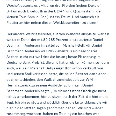
83,880 Prozent. „Von Tag eins an war es eine unglaubliche
Woche“, betonte er. „Mit allen drei Pferden (neben Duke of
Britain noch Bluetooth in der CDI4*- und Quizmaster in der
kleinen Tour, Anm. d. Red.), ist ein Traum. Und natürlich als
Platzierter hier neben diesen Weltklassereitern zu sitzen.“
Der andere Weltklassereiter, auf den Wandres anspielte, war ein
weiterer Däne: der mit 82,985 Prozent drittplatzierte Daniel
Bachmann Andersen im Sattel von Marshall-Bell. Für Daniel
Bachmann Andersen war 2022 ebenfalls ein besonderes
Aachen, nicht nur weil dies die bislang beste Platzierung im
Deutsche Bank Preis ist, die er je hat erreichen können, sondern
auch, weil sein Marshall-Bell ja eigentlich schon verkauft war
und seinen Stall verlassen hatte, die neuen Besitzer dann aber
doch entschieden, den Wallach zumindest bis zur WM in
Herning zurück zu seinem Ausbilder zu bringen. Daniel
Bachmann Andersen sagte: „Im Moment ist das noch gar nicht
richtig angekommen, hier zu sitzen, nach der Zeit, die hinter uns
liegt. Ich bin so stolz und glücklich über die Entwicklung, die wir
hier in den letzten Tagen genommen haben. Wir sind wieder
zusammengewachsen, haben im Training ein bisschen was