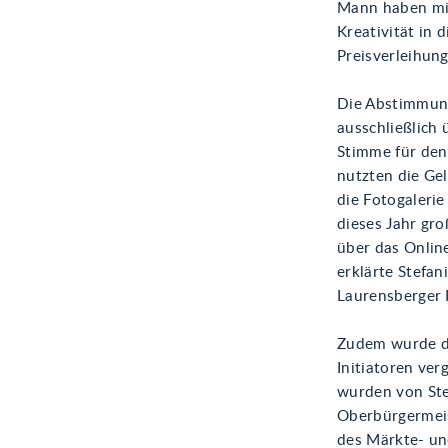
Mann haben mic
Kreativität in 
Preisverleihung
Die Abstimmung
ausschließlich 
Stimme für den
nutzten die Ge
die Fotogalerie
dieses Jahr gr
über das Onlin
erklärte Stefan
Laurensberger 
Zudem wurde de
Initiatoren ve
wurden von Ste
Oberbürgermeis
des Märkte- und