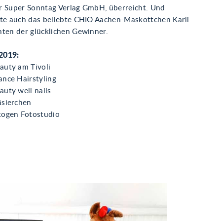
r Super Sonntag Verlag GmbH, überreicht. Und
rte auch das beliebte CHIO Aachen-Maskottchen Karli
nten der glücklichen Gewinner.
2019:
eauty am Tivoli
lance Hairstyling
auty well nails
läsierchen
otogen Fotostudio