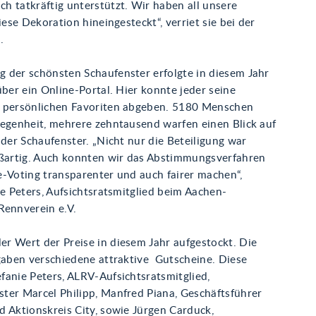
h tatkräftig unterstützt. Wir haben all unsere
diese Dekoration hineingesteckt“, verriet sie bei der
.
 der schönsten Schaufenster erfolgte in diesem Jahr
über ein Online-Portal. Hier konnte jeder seine
 persönlichen Favoriten abgeben. 5180 Menschen
legenheit, mehrere zehntausend warfen einen Blick auf
 der Schaufenster. „Nicht nur die Beteiligung war
oßartig. Auch konnten wir das Abstimmungsverfahren
e-Voting transparenter und auch fairer machen“,
ie Peters, Aufsichtsratsmitglied beim Aachen-
Rennverein e.V.
r Wert der Preise in diesem Jahr aufgestockt. Die
rgaben verschiedene attraktive Gutscheine. Diese
fanie Peters, ALRV-Aufsichtsratsmitglied,
ter Marcel Philipp, Manfred Piana, Geschäftsführer
 Aktionskreis City, sowie Jürgen Carduck,