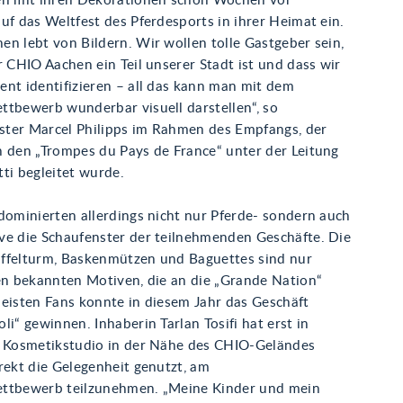
en mit ihren Dekorationen schon Wochen vor
uf das Weltfest des Pferdesports in ihrer Heimat ein.
n lebt von Bildern. Wir wollen tolle Gastgeber sein,
r CHIO Aachen ein Teil unserer Stadt ist und dass wir
ent identifizieren – all das kann man mit dem
ttbewerb wunderbar visuell darstellen“, so
ter Marcel Philipps im Rahmen des Empfangs, der
n den „Trompes du Pays de France“ unter der Leitung
ti begleitet wurde.
dominierten allerdings nicht nur Pferde- sondern auch
ve die Schaufenster der teilnehmenden Geschäfte. Die
Eiffelturm, Baskenmützen und Baguettes sind nur
len bekannten Motiven, die an die „Grande Nation“
meisten Fans konnte in diesem Jahr das Geschäft
li“ gewinnen. Inhaberin Tarlan Tosifi hat erst in
r Kosmetikstudio in der Nähe des CHIO-Geländes
rekt die Gelegenheit genutzt, am
ttbewerb teilzunehmen. „Meine Kinder und mein