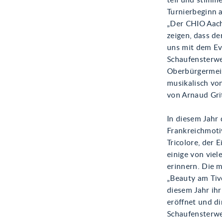
teil und stimm
Turnierbeginn a
„Der CHIO Aache
zeigen, dass de
uns mit dem Ev
Schaufensterwe
Oberbürgermeis
musikalisch vo
von Arnaud Grit
In diesem Jahr 
Frankreichmoti
Tricolore, der 
einige von vie
erinnern. Die 
„Beauty am Tivo
diesem Jahr ih
eröffnet und di
Schaufensterwe