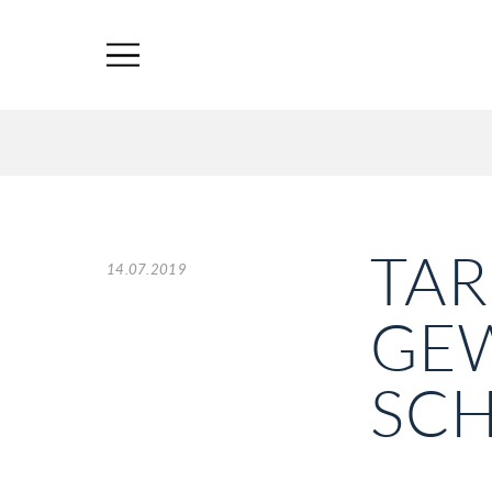
TAR
14.07.2019
GE
SC