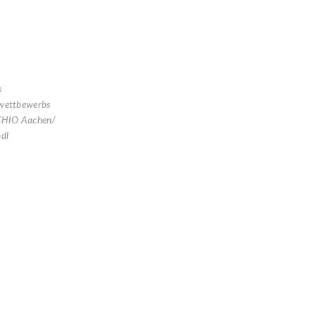
s
wettbewerbs
 CHIO Aachen/
ndl