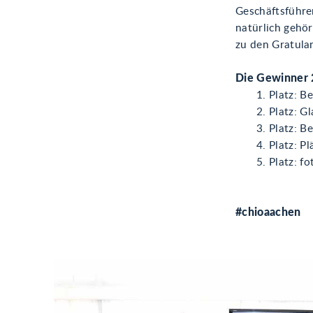
Geschäftsführe
natürlich gehö
zu den Gratula
Die Gewinner 
Platz: B
Platz: G
Platz: Be
Platz: P
Platz: f
#chioaachen