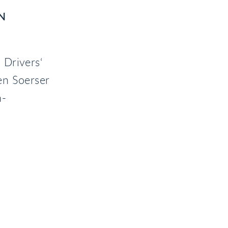
N
 Drivers‘
en Soerser
n-