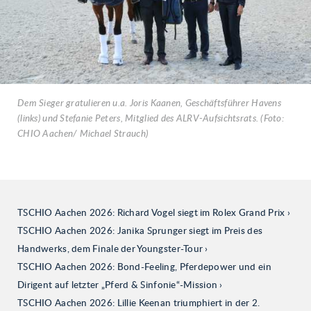
Dem Sieger gratulieren u.a. Joris Kaanen, Geschäftsführer Havens
(links) und Stefanie Peters, Mitglied des ALRV-Aufsichtsrats. (Foto:
CHIO Aachen/ Michael Strauch)
TSCHIO Aachen 2026: Richard Vogel siegt im Rolex Grand Prix
TSCHIO Aachen 2026: Janika Sprunger siegt im Preis des
Handwerks, dem Finale der Youngster-Tour
TSCHIO Aachen 2026: Bond-Feeling, Pferdepower und ein
Dirigent auf letzter „Pferd & Sinfonie“-Mission
TSCHIO Aachen 2026: Lillie Keenan triumphiert in der 2.