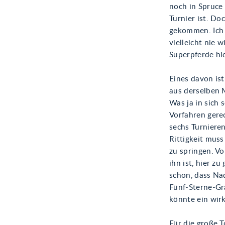
noch in Spruc
Turnier ist. Do
gekommen. Ich d
vielleicht nie
Superpferde hie
Eines davon ist
aus derselben 
Was ja in sich 
Vorfahren gerec
sechs Turnieren
Rittigkeit muss
zu springen. Vo
ihn ist, hier zu
schon, dass Nad
Fünf-Sterne-Gra
könnte ein wirk
Für die große 