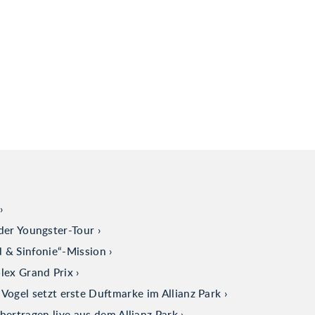
der Youngster-Tour
d & Sinfonie“-Mission
olex Grand Prix
ogel setzt erste Duftmarke im Allianz Park
tragen live aus dem Allianz Park