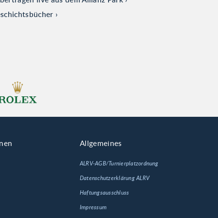
eschichtsbücher
onen
Allgemeines
ALRV-AGB/Turnierplatzordnung
Datenschutzerklärung ALRV
Haftungsausschluss
Impressum