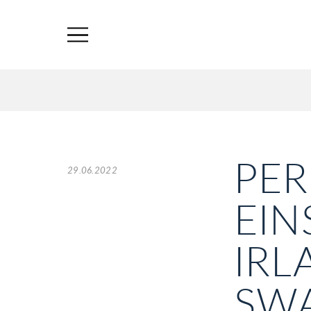
PER
29.06.2022
EIN
IR
SWA