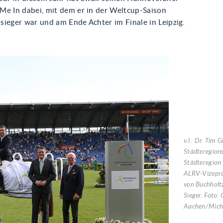
Me In dabei, mit dem er in der Weltcup-Saison
sieger war und am Ende Achter im Finale in Leipzig.
v.l.: Dr. Tim 
Städteregions
Städteregion
ALRV-Vizeprä
von Buchholt
Sieger. Foto:
Aachen/Mich