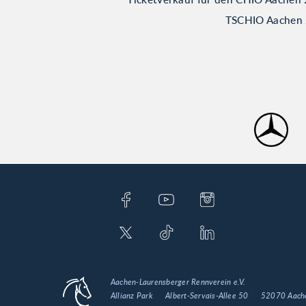
TSCHIO Aachen 2
Aachen-Laurensberger Rennverein e.V.
Allianz Park
Albert-Servais-Allee 50
52070 Aach