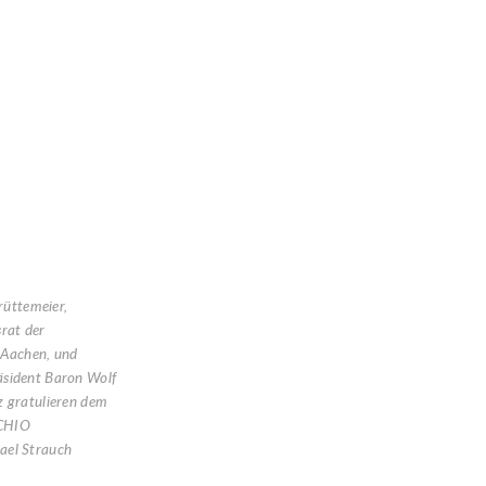
Grüttemeier,
rat der
 Aachen, und
sident Baron Wolf
z gratulieren dem
 CHIO
ael Strauch