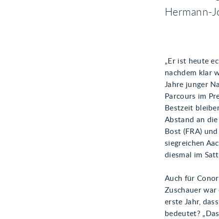
Hermann-Jo
„Er ist heute ec
nachdem klar w
Jahre junger N
Parcours im Pr
Bestzeit bleibe
Abstand an die
Bost (FRA) und
siegreichen Aa
diesmal im Sat
Auch für Conor 
Zuschauer war 
erste Jahr, das
bedeutet? „Das