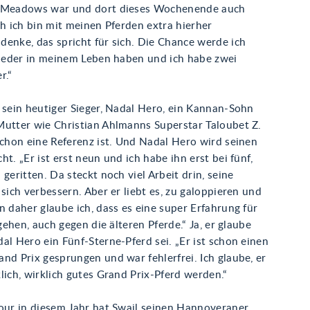
e Meadows war und dort dieses Wochenende auch
ch ich bin mit meinen Pferden extra hierher
enke, das spricht für sich. Die Chance werde ich
 wieder in meinem Leben haben und ich habe zwei
r.“
 sein heutiger Sieger, Nadal Hero, ein Kannan-Sohn
Mutter wie Christian Ahlmanns Superstar Taloubet Z.
schon eine Referenz ist. Und Nadal Hero wird seinen
ht. „Er ist erst neun und ich habe ihn erst bei fünf,
 geritten. Da steckt noch viel Arbeit drin, seine
 sich verbessern. Aber er liebt es, zu galoppieren und
n daher glaube ich, dass es eine super Erfahrung für
 gehen, auch gegen die älteren Pferde.“ Ja, er glaube
al Hero ein Fünf-Sterne-Pferd sei. „Er ist schon einen
nd Prix gesprungen und war fehlerfrei. Ich glaube, er
lich, wirklich gutes Grand Prix-Pferd werden.“
Tour in diesem Jahr hat Swail seinen Hannoveraner