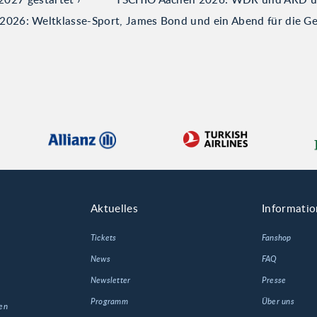
026: Weltklasse-Sport, James Bond und ein Abend für die G
Aktuelles
Informati
Tickets
Fanshop
News
FAQ
Newsletter
Presse
Programm
Über uns
en