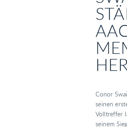
STÄ
AAC
ME
HER
Conor Swail
seinen erst
Volltreffer
seinem Sie