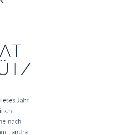
AT
ÜTZ
dieses Jahr
einen
mne nach
am Landrat