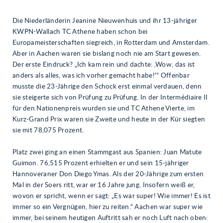
Die Niederländerin Jeanine Nieuwenhuis und ihr 13-jähriger
KWPN-Wallach TC Athene haben schon bei
Europameisterschaften siegreich, in Rotterdam und Amsterdam.
Aber in Aachen waren sie bislang noch nie am Start gewesen.
Der erste Eindruck? „Ich kam rein und dachte: ,Wow, das ist
anders als alles, was ich vorher gemacht habe!‘“ Offenbar
musste die 23-Jährige den Schock erst einmal verdauen, denn
sie steigerte sich von Prüfung zu Prüfung. In der Intermédiaire II
für den Nationenpreis wurden sie und TC Athene Vierte, im
Kurz-Grand Prix waren sie Zweite und heute in der Kür siegten
sie mit 78,075 Prozent.
Platz zwei ging an einen Stammgast aus Spanien: Juan Matute
Guimon. 76,515 Prozent erhielten er und sein 15-jähriger
Hannoveraner Don Diego Ymas. Als der 20-Jährige zum ersten
Mal in der Soers ritt, war er 16 Jahre jung. Insofern weiß er,
wovon er spricht, wenn er sagt: „Es war super! Wie immer! Es ist
immer so ein Vergnügen, hier zu reiten.“ Aachen war super wie
immer, bei seinem heutigen Auftritt sah er noch Luft nach oben: