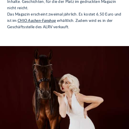
Inhalte. Geschichten, für die der Platz im gedruckten Magazin
nicht reicht.
Das Magazin erscheint zweimal jährlich. Es kostet 6,50 Euro und
ist im
CHIO Aachen-Fanshop
erhältlich. Zudem wird es in der
Geschäftsstelle des ALRV verkauft.